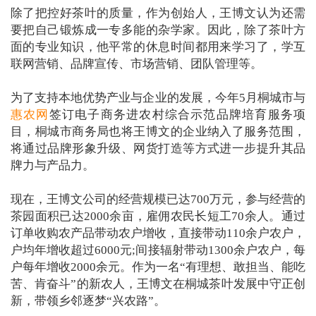
除了把控好茶叶的质量，作为创始人，王博文认为还需
要把自己锻炼成一专多能的杂学家。因此，除了茶叶方
面的专业知识，他平常的休息时间都用来学习了，学互
联网营销、品牌宣传、市场营销、团队管理等。
为了支持本地优势产业与企业的发展，今年5月桐城市与
惠农网
签订电子商务进农村综合示范品牌培育服务项
目，桐城市商务局也将王博文的企业纳入了服务范围，
将通过品牌形象升级、网货打造等方式进一步提升其品
牌力与产品力。
现在，王博文公司的经营规模已达700万元，参与经营的
茶园面积已达2000余亩，雇佣农民长短工70余人。通过
订单收购农产品带动农户增收，直接带动110余户农户，
户均年增收超过6000元;间接辐射带动1300余户农户，每
户每年增收2000余元。作为一名“有理想、敢担当、能吃
苦、肯奋斗”的新农人，王博文在桐城茶叶发展中守正创
新，带领乡邻逐梦“兴农路”。