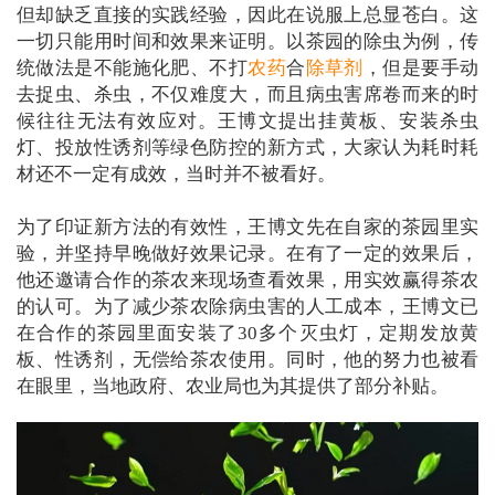
但却缺乏直接的实践经验，因此在说服上总显苍白。这
一切只能用时间和效果来证明。以茶园的除虫为例，传
统做法是不能施化肥、不打
农药
合
除草剂
，但是要手动
去捉虫、杀虫，不仅难度大，而且病虫害席卷而来的时
候往往无法有效应对。王博文提出挂黄板、安装杀虫
灯、投放性诱剂等绿色防控的新方式，大家认为耗时耗
材还不一定有成效，当时并不被看好。
为了印证新方法的有效性，王博文先在自家的茶园里实
验，并坚持早晚做好效果记录。在有了一定的效果后，
他还邀请合作的茶农来现场查看效果，用实效赢得茶农
的认可。为了减少茶农除病虫害的人工成本，王博文已
在合作的茶园里面安装了30多个灭虫灯，定期发放黄
板、性诱剂，无偿给茶农使用。同时，他的努力也被看
在眼里，当地政府、农业局也为其提供了部分补贴。