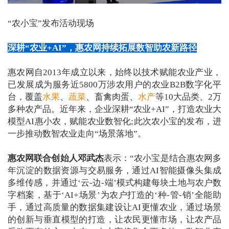
“农小宝”发布活动现场
深耕“农业+AI”，惠农网持续拓展数智助农新路径
惠农网自2013年成立以来，始终以技术赋能农业产业，
已发展成为服务近5800万涉农用户的农业B2B数字化平
台，覆盖
水果
、
蔬菜
、畜禽肉蛋、
水产
等10大品类、2万
多种农产品。近年来，企业深耕“农业+AI”，打造农业大
模型AI惠小农，赋能农业数智化;此次农小宝的发布，进
一步推动数智农业走向“场景落地”。
惠农网联合创始人邓武杰
表示：“农小宝是结合惠农网多
年沉淀的数据资源与交易服务，通过AI智能摄像头集成
多维传感，并通过‘云-边-端’模式构建每块土地与农户数
字档案，基于‘AI+场景’为农户打造的‘种-管-销’全能助
手，通过高质量的数据集建设让AI更懂农业，通过场景
的创新与垂直模型的打造，让农民更懂市场，让农产品