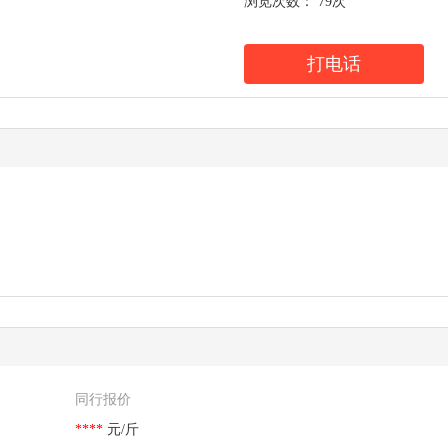
浏览次数：
79次
打电话
同行报价
****
****
****
元/斤
元/斤
元/斤