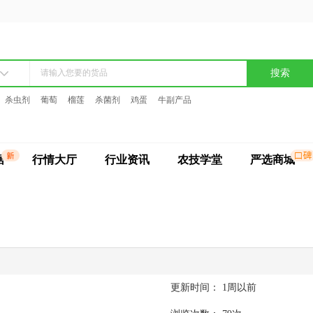
搜索
杀虫剂
葡萄
榴莲
杀菌剂
鸡蛋
牛副产品
据
行情大厅
行业资讯
农技学堂
严选商城
更新时间：
1周以前