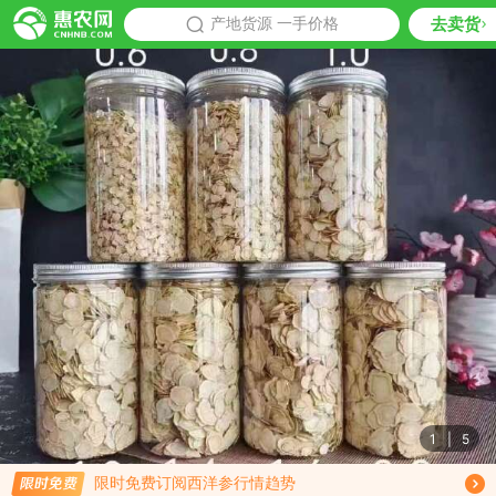
去卖货
批发
产地货源 一手价格
推荐
1
|
5
免费订阅商品降价通知
限时免费订阅西洋参行情趋势