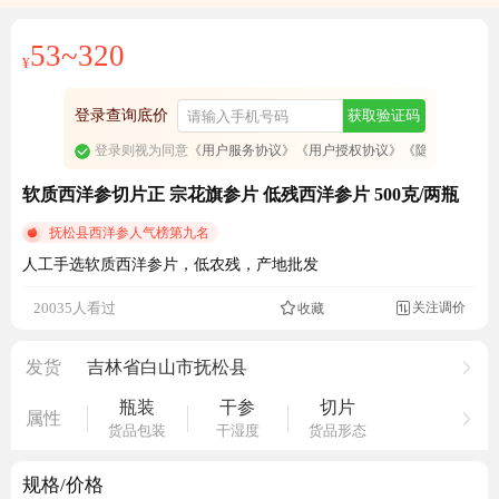
53~320
¥
登录查询底价
获取验证码
登录则视为同意
《用户服务协议》
《用户授权协议》
《隐私政策》
软质西洋参切片正 宗花旗参片 低残西洋参片 500克/两瓶
抚松县西洋参人气榜第九名
人工手选软质西洋参片，低农残，产地批发
关注调价
20035人看过
收藏

发货
吉林省白山市抚松县
瓶装
干参
切片
属性
货品包装
干湿度
货品形态
规格/价格