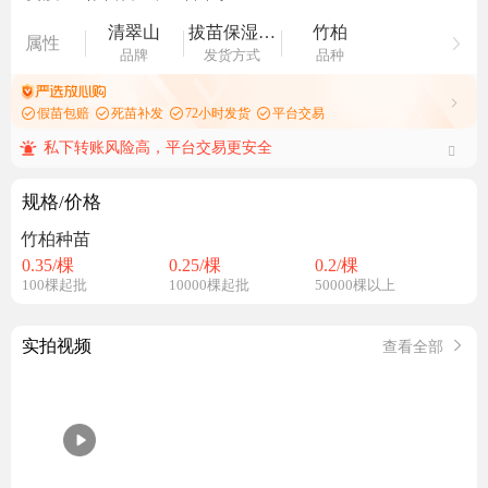
清翠山
拔苗保湿发快递
竹柏
属性
品牌
发货方式
品种
假苗包赔
死苗补发
72小时发货
平台交易
私下转账风险高，平台交易更安全
规格/价格
竹柏种苗
0.35
/棵
0.25
/棵
0.2
/棵
100棵起批
10000棵起批
50000棵以上
实拍视频
查看全部