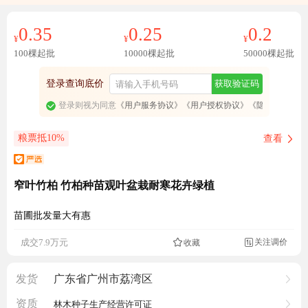
免费订阅商品降价通知
0.35
0.25
0.2
¥
¥
¥
100棵起批
10000棵起批
50000棵起批
登录查询底价
获取验证码
登录则视为同意
《用户服务协议》
《用户授权协议》
《隐私政策》
粮票抵10%
查看
窄叶竹柏 竹柏种苗观叶盆栽耐寒花卉绿植
苗圃批发量大有惠
关注调价
成交7.9万元
收藏

7917人看过
发货
广东省广州市荔湾区
资质
林木种子生产经营许可证