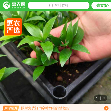
去卖货
批发
窄叶竹柏
推荐
1
|
5
限时免费订阅窄叶竹柏行情趋势