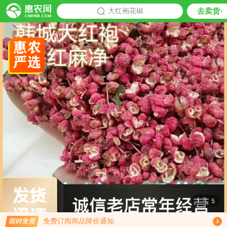
去卖货
批发
大红袍花椒
推荐
1
|
5
限时免费订阅大红袍花椒行情趋势
免费订阅商品降价通知