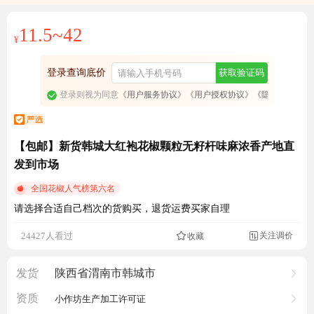
11.5~42
¥
登录查询底价
获取验证码
登录则视为同意
《用户服务协议》
《用户授权协议》
《隐私政策》
【包邮】新货韩城大红袍花椒颗粒无籽杆味麻浓香产地直
发到市场
全国花椒人气榜第六名
请选择合适自己档次的货购买，退货运费买家自理
成交18.1万元
关注调价
24427人看过
收藏

发货
陕西省渭南市韩城市
资质
小作坊生产加工许可证