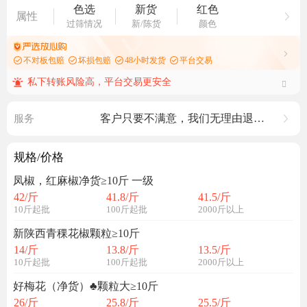
色选
新货
红色
属性
过筛情况
新/陈货
颜色
不对板包赔
坏损包赔
48小时发货
平台交易
私下转账风险高，平台交易更安全
客户只要不满意，我们无理由退货，退货买家自理 退货运费
服务
规格/价格
凤椒，红麻椒净货≥10斤 一级
42
/斤
41.8
/斤
41.5
/斤
10斤起批
100斤起批
2000斤以上
新陕西青稞花椒颗粒≥10斤
14
/斤
13.8
/斤
13.5
/斤
10斤起批
100斤起批
2000斤以上
好梅花（净货）♣️颗粒大≥10斤
26
/斤
25.8
/斤
25.5
/斤