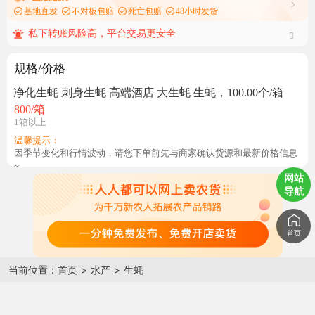
基地直发
不对板包赔
死亡包赔
48小时发货
私下转账风险高，平台交易更安全
规格/价格
净化生蚝 刺身生蚝 高端酒店 大生蚝 生蚝，100.00个/箱
800
/箱
1箱以上
温馨提示：
因季节变化和行情波动，请您下单前先与商家确认货源和最新价格信息
~
网站
导航
首页
当前位置：
首页
>
水产
>
生蚝
生蚝肥度怎么样？