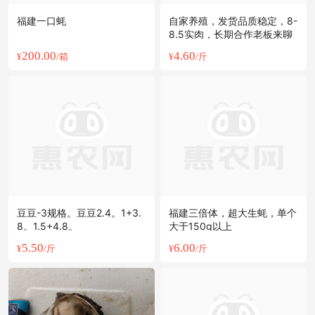
福建一口蚝
自家养殖，发货品质稳定，8-
8.5实肉，长期合作老板来聊
200.00
4.60
¥
/箱
¥
/斤
豆豆-3规格。豆豆2.4。1+3.
福建三倍体，超大生蚝，单个
8。1.5+4.8。
大于150g以上
5.50
6.00
¥
/斤
¥
/斤