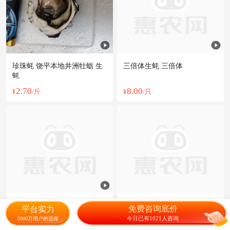
珍珠蚝 饶平本地井洲牡蛎 生
三倍体生蚝 三倍体
蚝
2.70
8.00
¥
/斤
¥
/只
鲜甜雨哥系列 十成肥 对标蚝
大大大颗生蚝
免费咨询底价
平台实力
日料刺身 星级酒店
今日已有1021人咨询
5000万用户的选择