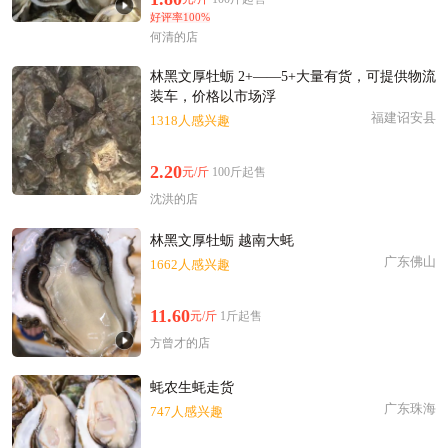
温州市董**老板23小时前成功采购
好评率100%
附近程**老板9小时前询价供应商
何清的店
温州市阳**老板20分钟前看了商品
林黑文厚牡蛎 2+——5+大量有货，可提供物流
附近田**老板47分钟前成功采购
装车，价格以市场浮
温州市戚**老板18小时前获取了报价
福建诏安县
1318人感兴趣
温州市汪**老板1小时前成功采购
温州市汪**老板10分钟前看了商品
2.20
元/斤
100斤起售
温州市胡**老板19小时前看了商品
沈洪的店
附近周**老板55分钟前看了商品
林黑文厚牡蛎 越南大蚝
附近姜**老板11分钟前成功采购
广东佛山
1662人感兴趣
温州市戚**老板2小时前成功采购
附近何**老板37分钟前获取了报价
11.60
元/斤
1斤起售
附近蔡**老板17小时前获取了报价
方曾才的店
温州市文**老板47分钟前获取了报价
蚝农生蚝走货
广东珠海
747人感兴趣