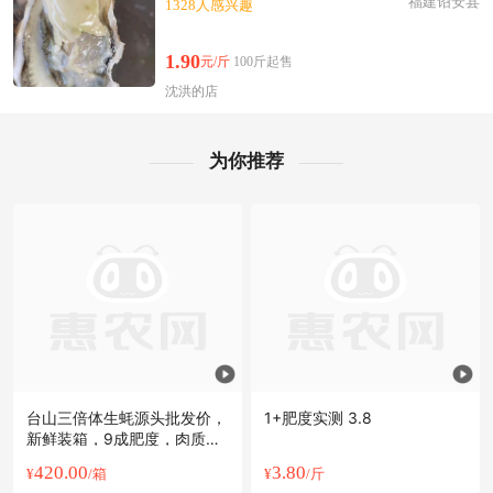
福建诏安县
1328人感兴趣
1.90
元/斤
100斤起售
沈洪的店
为你推荐
台山三倍体生蚝源头批发价，
1+肥度实测 3.8
新鲜装箱，9成肥度，肉质鲜
美
420.00
3.80
¥
/箱
¥
/斤