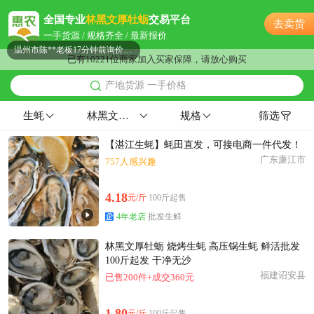
温州市张**老板11分钟前获取了报价
全国专业
林黑文厚牡蛎
交易平台
去卖货
温州市彭**老板59分钟前成功采购
一手货源 / 规格齐全 / 最新报价
温州市陈**老板17分钟前询价供应商
已有10221位商家加入买家保障，请放心购买
附近张**老板13分钟前看了商品
产地货源 一手价格
温州市汤**老板4小时前询价供应商
温州市柳**老板5分钟前获取了报价
生蚝
林黑文厚牡蛎
规格
筛选
附近康**老板52分钟前看了商品
【湛江生蚝】蚝田直发，可接电商一件代发！
附近孟**老板26分钟前询价供应商
广东廉江市
757人感兴趣
附近洪**老板6分钟前询价供应商
附近洪**老板4分钟前看了商品
4.18
元/斤
100斤起售
温州市康**老板53分钟前获取了报价
4年老店
批发生鲜
温州市何**老板6小时前获取了报价
附近薛**老板33分钟前获取了报价
林黑文厚牡蛎 烧烤生蚝 高压锅生蚝 鲜活批发
温州市邓**老板6分钟前询价供应商
100斤起发 干净无沙
福建诏安县
已售200件+成交360元
温州市胡**老板50分钟前询价供应商
温州市孙**老板17小时前看了商品
1.80
元/斤
100斤起售