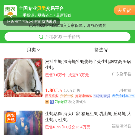
附近谢**老板11小时前成功采购
全国专业
贝类
交易平台
去卖货
嘉兴市邓**老板11小时前看了商品
一手货源 / 规格齐全 / 最新报价
附近潘**老板5小时前成功采购
已有10221位商家加入买家保障，请放心购买
附近田**老板14小时前成功采购
产地货源 一手价格
嘉兴市姜**老板4小时前成功采购
附近苏**老板2小时前询价供应商
贝类
筛选
嘉兴市邹**老板2小时前获取了报价
潮汕生蚝 深海蚝牡蛎烧烤半壳生蚝网红高压锅
嘉兴市严**老板24分钟前询价供应商
生蚝
附近潘**老板58分钟前询价供应商
广东饶平县
已售3.6万件+成交9.3万元
嘉兴市徐**老板39分钟前获取了报价
附近姚**老板10小时前看了商品
1.80
元/斤
100斤起售
8小时前
嘉兴市陈**老板53分钟前询价供应商
回头客多
货版一致
好评率98%
24小时发货
发货准时率96%
7年老店
秋之溪蚝业
附近韩**老板9小时前看了商品
附近杨**老板34分钟前询价供应商
生蚝活鲜 海头厂家 福建生蚝 乳山蚝 丘马蚝 大
嘉兴市古**老板18小时前看了商品
生蚝 小生蚝
福建漳浦县
已售6199件+成交26.4万元
附近汪**老板9小时前看了商品