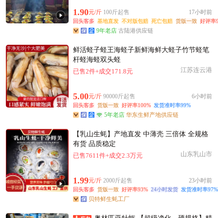
嘉兴市梁**老板23小时前看了商品
1.90
元/斤
100斤起售
17小时前
附近钱**老板48分钟前询价供应商
回头客多
基地直发
不对版包赔
死亡包赔
货版一致
好评率9
附近李**老板4分钟前询价供应商
9年老店
古陆港供应链
嘉兴市严**老板30分钟前询价供应商
鲜活蛏子蛏王海蛏子新鲜海鲜大蛏子竹节蛏笔
嘉兴市高**老板16分钟前询价供应商
杆蛏海蛏双头蛏
嘉兴市徐**老板25分钟前询价供应商
江苏连云港
已售2件+成交171.8元
嘉兴市宋**老板6分钟前获取了报价
嘉兴市江**老板7小时前看了商品
5.00
元/斤
90000斤起售
6小时前
回头客多
嘉兴市蔡**老板9小时前成功采购
货版一致
好评率100%
发货准时率99%
5年老店
华东生鲜产地供应链
嘉兴市古**老板12分钟前成功采购
嘉兴市赵**老板15分钟前看了商品
【乳山生蚝】产地直发 中薄壳 三倍体 全规格
有货 品质稳定
附近洪**老板13分钟前获取了报价
山东乳山市
已售7611件+成交2.3万元
附近许**老板9小时前成功采购
附近胡**老板21小时前看了商品
1.99
元/斤
2000斤起售
23小时前
回头客多
货版一致
好评率93%
24小时发货
发货准时率97%
贝特鲜生蚝工厂