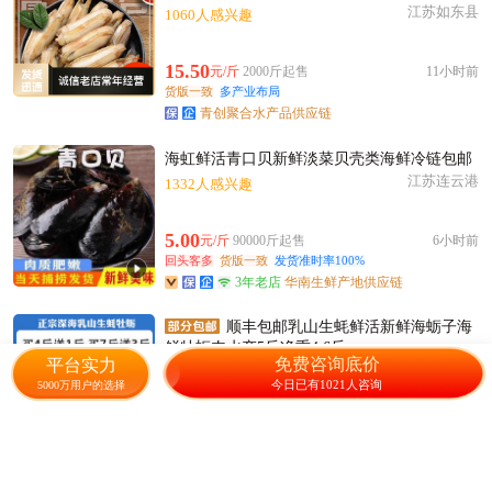
江苏如东县
1060人感兴趣
15.50
元/斤
2000斤起售
11小时前
货版一致
多产业布局
青创聚合水产品供应链
海虹鲜活青口贝新鲜淡菜贝壳类海鲜冷链包邮
江苏连云港
1332人感兴趣
5.00
元/斤
90000斤起售
6小时前
回头客多
货版一致
发货准时率100%
3年老店
华南生鲜产地供应链
顺丰包邮乳山生蚝鲜活新鲜海蛎子海
鲜牡蛎肉水产5斤净重4.6斤
免费咨询底价
平台实力
山东乳山市
已售50件+成交280元
今日已有1021人咨询
5000万用户的选择
34.00
元/箱
1箱起售
9小时前
回头客多
货版一致
好评率100%
发货准时率87%
4年老店
阿展农产店