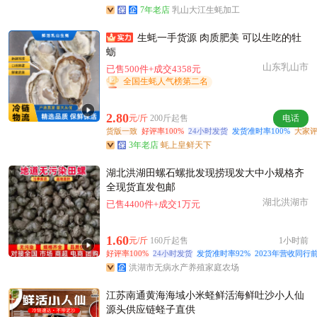
7年老店
乳山大江生蚝加工
生蚝一手货源 肉质肥美 可以生吃的牡
蛎
山东乳山市
已售500件+成交4358元
全国生蚝人气榜第二名
2.80
元/斤
200斤起售
电话
货版一致
好评率100%
24小时发货
发货准时率100%
大家评
3年老店
蚝上皇鲜天下
湖北洪湖田螺石螺批发现捞现发大中小规格齐
全现货直发包邮
湖北洪湖市
已售4400件+成交1万元
1.60
元/斤
160斤起售
1小时前
好评率100%
24小时发货
发货准时率92%
2023年营收同行前
洪湖市无病水产养殖家庭农场
江苏南通黄海海域小米蛏鲜活海鲜吐沙小人仙
源头供应链蛏子直供