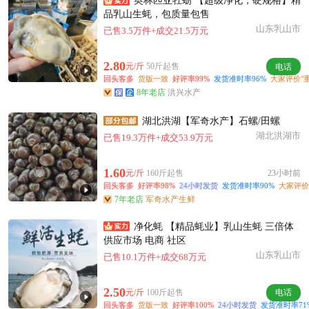
奥林匹亚牡蛎 【超级净化，硬规格】精
品乳山生蚝，包质量包售
山东乳山市
已售3.5万件+成交21.5万元
2.80
元/斤
50斤起售
电话
回头客多
货版一致
好评率99%
发货准时率96%
大家评价"重
8年老店
洪兴水产
湖北洪湖【军奇水产】石螺/田螺
湖北洪湖市
已售19.3万件+成交53.9万元
1.60
元/斤
160斤起售
23小时前
回头客多
好评率98%
24小时发货
发货准时率90%
大家评价
7年老店
军奇水产生鲜
净化蚝 【精品蚝业】乳山生蚝 三倍体
供应市场 电商 社区
山东乳山市
已售10.1万件+成交68万元
2.50
元/斤
100斤起售
电话
回头客多
货版一致
好评率100%
24小时发货
发货准时率71