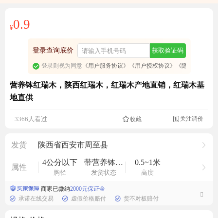
0.9
¥
登录查询底价
获取验证码
登录则视为同意
《用户服务协议》
《用户授权协议》
《隐私政策》
营养钵红瑞木，陕西红瑞木，红瑞木产地直销，红瑞木基
地直供
关注调价
3366人看过
收藏

发货
陕西省西安市周至县
4公分以下
带营养钵发货
0.5~1米
属性
胸径
发货状态
高度
商家已缴纳
2000元保证金
承诺在线交易
虚假价格赔付
货不对板赔付