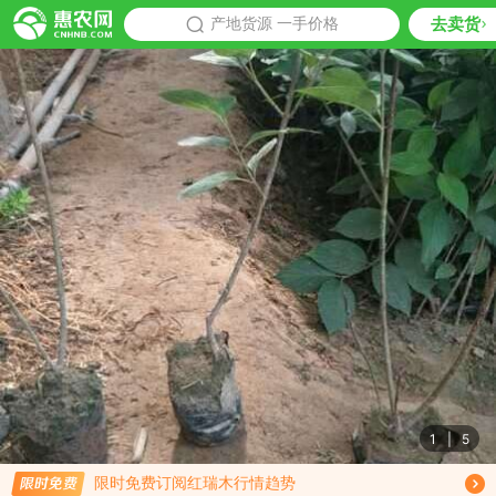
去卖货
批发
产地货源 一手价格
推荐
1
|
5
免费订阅商品降价通知
限时免费订阅红瑞木行情趋势