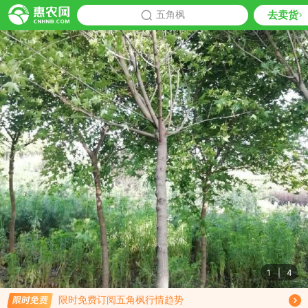
去卖货
批发
五角枫
推荐
1
|
4
免费订阅商品降价通知
限时免费订阅五角枫行情趋势