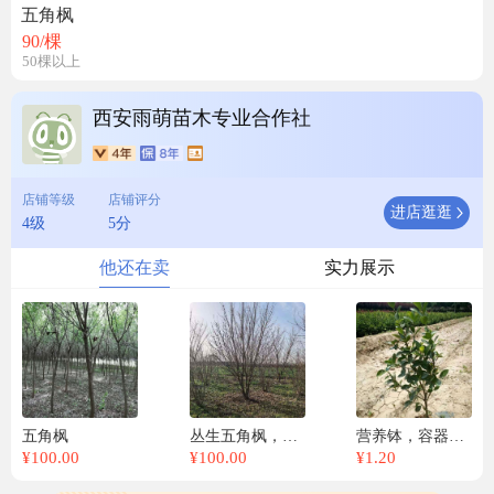
五角枫
90
/棵
50棵以上
西安雨萌苗木专业合作社
店铺等级
店铺评分
进店逛逛
4级
5分
他还在卖
实力展示
五角枫
丛生五角枫，陕西五角枫，五角枫基地，元宝枫基地
营养钵，容器苗，大叶黄杨，冬青
¥
100.00
¥
100.00
¥
1.20