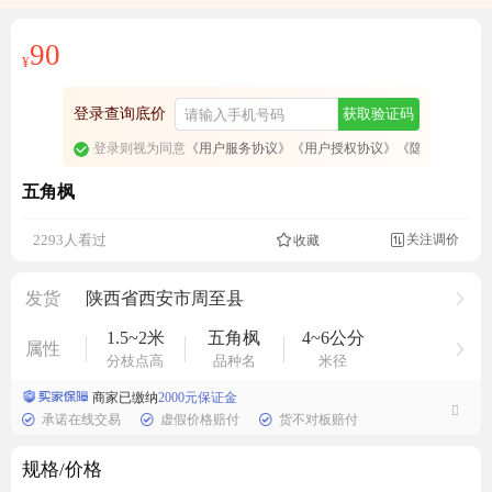
90
¥
登录查询底价
获取验证码
登录则视为同意
《用户服务协议》
《用户授权协议》
《隐私政策》
五角枫
关注调价
2293人看过
收藏

发货
陕西省西安市周至县
1.5~2米
五角枫
4~6公分
属性
分枝点高
品种名
米径
商家已缴纳
2000元保证金
承诺在线交易
虚假价格赔付
货不对板赔付
规格/价格