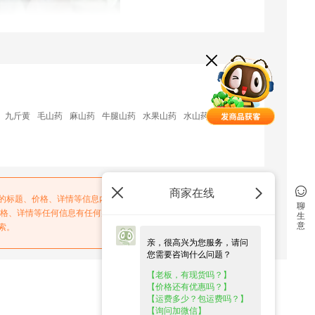
九斤黄
毛山药
麻山药
牛腿山药
水果山药
水山药
商家在线
务的标题、价格、详情等信息内容系由店铺经营者发布，其真实性、
聊
价格、详情等任何信息有任何疑问的，请在购买前通过电话与店铺经
生
意
索。
亲，很高兴为您服务，请问
您需要咨询什么问题？
【老板，有现货吗？】
【价格还有优惠吗？】
关于惠农
【运费多少？包运费吗？】
【询问加微信】