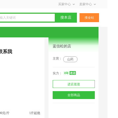
买家中心
卖家中心
搜本店
搜全站
蓝信松的店
联系我
主营：
山药
实力：
进店逛逛
全部商品
100元/斤
1斤起批