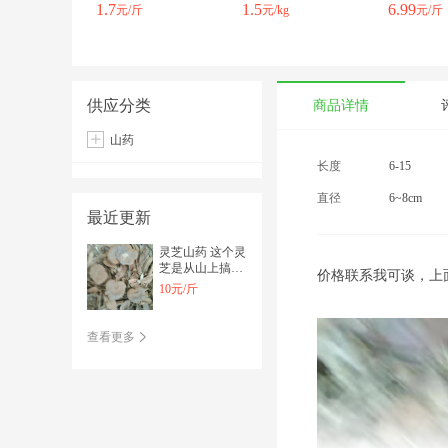
1.7
1.5
6.99
元/斤
元/kg
元/斤
供应分类
商品详情
山药
长度
6-15
直径
6~8cm
最近更新
灵芝山药 这个灵
芝是从山上搞回
价格联系我可谈，上
来的，有需要的
10元/斤
吗？联系我
查看更多