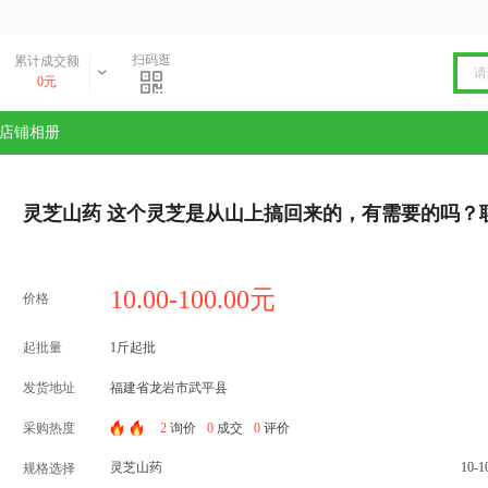
扫码逛
累计成交额
0元
店铺相册
灵芝山药 这个灵芝是从山上搞回来的，有需要的吗？
10.00-100.00元
价格
起批量
1斤起批
发货地址
福建省龙岩市武平县
采购热度
2
询价
0
成交
0
评价
灵芝山药
10-
规格选择