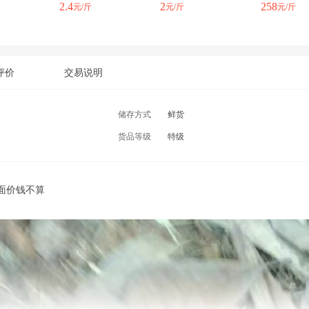
2.4
2
258
元/斤
元/斤
元/斤
评价
交易说明
储存方式
鲜货
货品等级
特级
面价钱不算