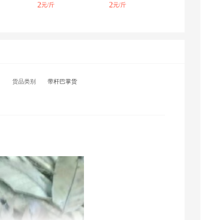
2
2
元/斤
元/斤
货品类别
带杆巴掌货