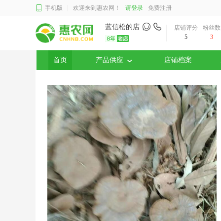
手机版
欢迎来到惠农网！
请登录
免费注册
蓝信松的店
店铺评分
粉丝数
5
3
首页
产品供应
店铺档案