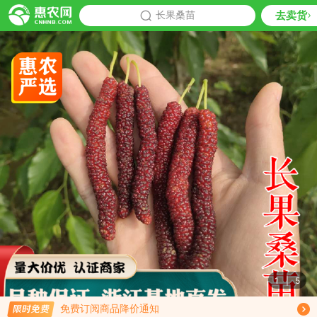
去卖货
批发
长果桑苗
推荐
1
|
5
限时免费订阅长果桑苗行情趋势
免费订阅商品降价通知