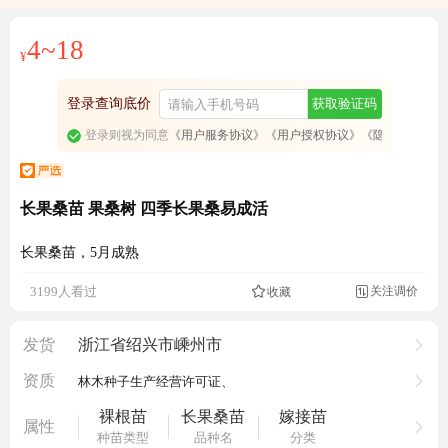
4~18
¥
登录查询底价
获取验证码
登录则视为同意
《用户服务协议》
《用户授权协议》
《隐私政策》
长果桑苗 果桑树 四季长果桑易成活
长果桑苗，5月成熟
成交457.5元
关注调价
3199人看过
收藏

发货
浙江省绍兴市嵊州市
资质
林木种子生产经营许可证、
裸根苗
长果桑苗
嫁接苗
属性
种苗类型
品种名
分类