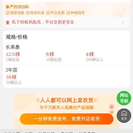
假苗包赔
死苗补发
平台交易
种植指导
私下转账风险高，平台交易更安全
规格/价格
长果桑
12.5
/棵
8
/棵
4
/棵
2棵起批
10棵起批
200棵以上
2年苗
18
/棵
50棵以上
网站
导航
首页