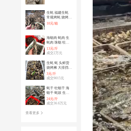
生蚝 福建生蚝
常规烤蚝 烧烤生
蚝 粉丝生蚝
10元/箱
海蛎肉 蚝肉 生
蚝肉 珠蛎 牡蛎
肉 蚵仔肉 珍珠
13元/斤
蚝肉 火锅
成交2万元
生蚝 蚝 头鲜货
烧烤摊 大排挡
烤生蚝 高压锅焖
3元/斤
生蚝
成交9015元
蚝干 牡蛎干 海
蛎干 蚝豉 生蚝
干 不抽油 干货
24元/斤
成交36.6万元
查看更多