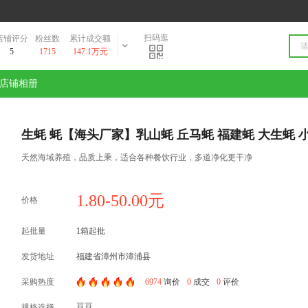
扫码逛
店铺评分
粉丝数
累计成交额
5
1715
147.1万元
店铺相册
生蚝 蚝【海头厂家】乳山蚝 丘马蚝 福建蚝 大生蚝 
天然海域养殖，品质上乘，适合各种餐饮行业，多道净化更干净
1.80-50.00元
价格
起批量
1箱起批
发货地址
福建省漳州市漳浦县
采购热度
6974
询价
0
成交
0
评价
豆豆
规格选择