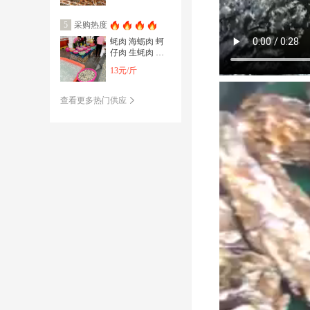
采购热度
5
蚝肉 海蛎肉 蚵
仔肉 生蚝肉 牡
蛎肉 珍珠蚝肉
13元/斤
蚝蛋烧
查看更多热门供应