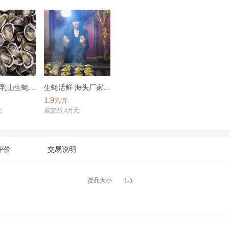
生蚝活鲜 乳山生蚝 丘马生蚝 一口蚝 福建生蚝 半壳生蚝
生蚝活鲜 海头厂家 福建生蚝 乳山蚝 丘马蚝 大生蚝 小生蚝
1.9
元/斤
元
成交26.4万元
评价
交易说明
货品大小
1-5