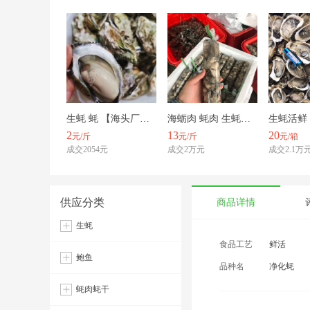
生蚝 蚝 【海头厂家】福建生蚝 清蒸生蚝 夜市美食街烤生蚝
海蛎肉 蚝肉 生蚝肉 珠蛎 牡蛎肉 蚵仔肉 珍珠蚝肉 火锅
2
13
20
元/斤
元/斤
元/箱
成交2054元
成交2万元
成交2.1万
供应分类
商品详情
生蚝
食品工艺
鲜活
鲍鱼
品种名
净化蚝
蚝肉蚝干