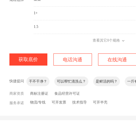
1+
1.5
查看其它8个规格
生蚝肥度怎么样？
可以半开壳么？
分别有什么规格？对
获取底价
电话沟通
在线沟通
干不干净？
可以帮忙清洗么？
是鲜活的吗？
一斤
快捷提问
一件多少斤？
运费怎么算？
下单后多久发货？
怎
商家资质
询问加微信
商标注册证
食品经营许可证
物流/专线
可开发票
技术指导
可开半壳
服务承诺