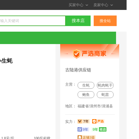
买家中心
卖家中心
搜本店
搜全站
小生蚝
古陆港供应链
主营：
生蚝
蚝肉蚝干
鲍鱼
蚝苗
地区：
福建省/漳州市/漳浦县
null 联系了该商家
重庆采购商(3387) 联系了该商家
实力：
金********7 联系了该商家
1.8元/斤
100斤起批
云南采购商(6301) 联系了该商家