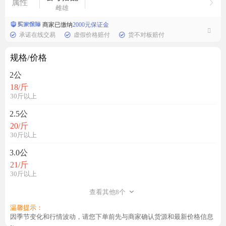
属性
雌雄
商家已缴纳
2000元保证金
承诺在线交易
虚假价格赔付
货不对板赔付
规格/价格
2公
18
/斤
30斤以上
2.5公
20
/斤
30斤以上
3.0公
21
/斤
30斤以上
查看其他8个
温馨提示：
因季节变化和行情波动，请您下单前先与商家确认货源和最新价格信息
~