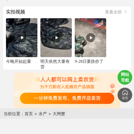
实拍视频
查看全部
今晚开始起量
明天依然大量有
9-28日要跌价了
货
网站
导航
品质怎么样？
首页
包成活么？
当前位置：
首页
>
水产
>
大闸蟹
死伤怎么赔偿？
黄多不多？