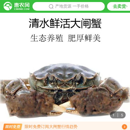
去卖货
批发
产地货源 一手价格
推荐
1
|
5
免费订阅商品降价通知
限时免费订阅大闸蟹行情趋势