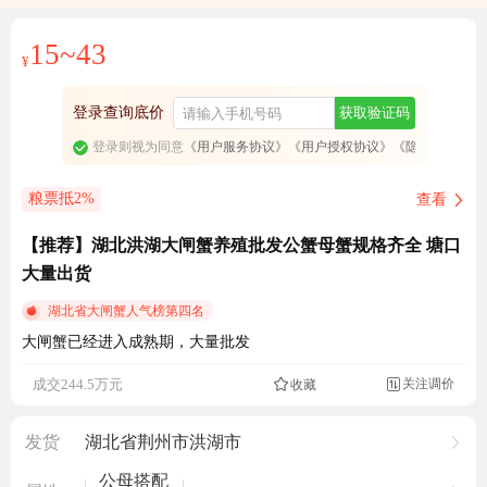
15~43
¥
登录查询底价
获取验证码
登录则视为同意
《用户服务协议》
《用户授权协议》
《隐私政策》
粮票抵2%
查看
【推荐】湖北洪湖大闸蟹养殖批发公蟹母蟹规格齐全 塘口
大量出货
湖北省大闸蟹人气榜第四名
大闸蟹已经进入成熟期，大量批发
119047人看过
关注调价
成交244.5万元
收藏

发货
湖北省荆州市洪湖市
公母搭配