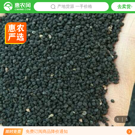
去卖货
批发
产地货源 一手价格
推荐
1
|
5
限时免费订阅黄芩种子行情趋势
免费订阅商品降价通知