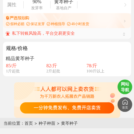
90%
黄芩种子
属性
发芽率
基地自产
假种必赔
保证发芽
种植指导
48小时发货
私下转账风险高，平台交易更安全
规格/价格
精品黄芩种子
85
/斤
82
/斤
78
/斤
1斤起批
2斤起批
100斤以上
网站
导航
首页
当前位置：
首页
>
种子种苗
>
黄芩种子