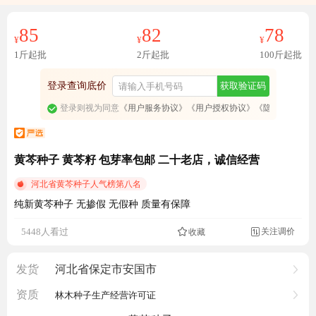
85
82
78
¥
¥
¥
1斤起批
2斤起批
100斤起批
登录查询底价
获取验证码
登录则视为同意
《用户服务协议》
《用户授权协议》
《隐私政策》
黄芩种子 黄芩籽 包芽率包邮 二十老店，诚信经营
河北省黄芩种子人气榜第八名
纯新黄芩种子 无掺假 无假种 质量有保障
成交8913元
关注调价
5448人看过
收藏

发货
河北省保定市安国市
资质
林木种子生产经营许可证