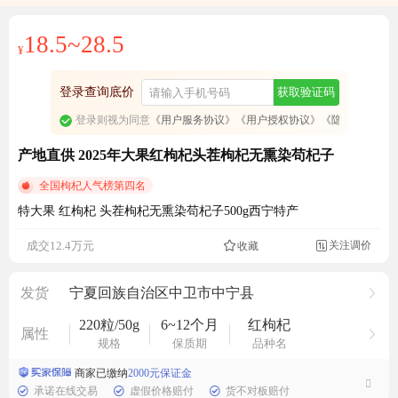
18.5~28.5
¥
登录查询底价
获取验证码
登录则视为同意
《用户服务协议》
《用户授权协议》
《隐私政策》
产地直供 2025年大果红枸杞头茬枸杞无熏染苟杞子
全国枸杞人气榜第四名
特大果 红枸杞 头茬枸杞无熏染苟杞子500g西宁特产
15274人看过
关注调价
成交12.4万元
收藏

发货
宁夏回族自治区中卫市中宁县
220粒/50g
6~12个月
红枸杞
属性
规格
保质期
品种名
商家已缴纳
2000元保证金
承诺在线交易
虚假价格赔付
货不对板赔付