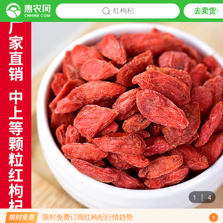
去卖货
批发
红枸杞
推荐
1
|
4
免费订阅商品降价通知
限时免费订阅红枸杞行情趋势