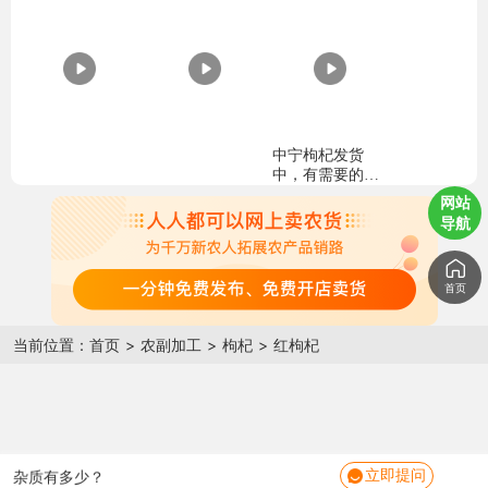
中宁枸杞发货
中，有需要的老
板联系
网站
导航
都有哪些规格？
首页
哪里的货啊，产地在哪
当前位置：
首页
>
农副加工
>
枸杞
>
红枸杞
头茬还是几茬的？
干度怎么样？
是否无硫？
杂质有多少？
立即提问