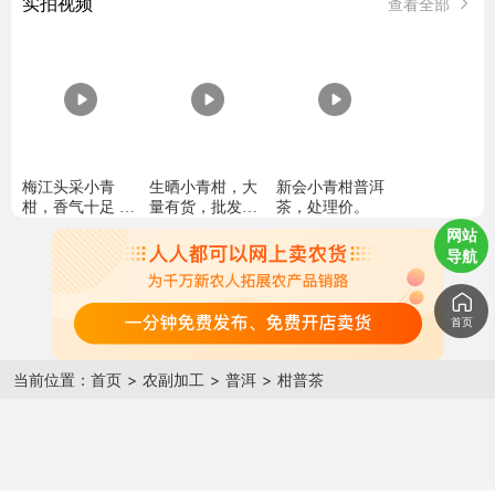
实拍视频
查看全部
梅江头采小青
生晒小青柑，大
新会小青柑普洱
柑，香气十足 柑
量有货，批发
茶，处理价。
香浓郁，茶汤甘
价。
网站
甜醇顺滑
导航
首页
当前位置：
首页
>
农副加工
>
普洱
>
柑普茶
生普还是熟普？
是今年新茶吗？