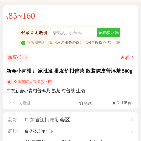
85~160
¥
登录查询底价
获取验证码
登录则视为同意
《用户服务协议》
《用户授权协议》
《隐私政策》
粮票抵2%
查看
新会小青柑 厂家批发 批发价柑普茶 散装陈皮普洱茶 500g
全国普洱人气榜已上榜
广东新会小青柑普洱茶 熟茶 柑普茶 生晒
成交2851元
关注调价
4211人看过
收藏

发货
广东省江门市新会区
资质
食品经营许可证