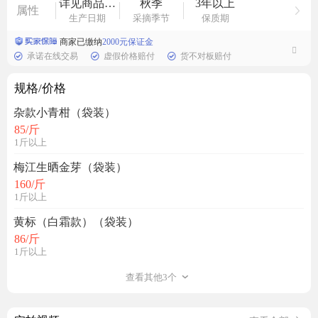
详见商品外包装
秋季
3年以上
属性
生产日期
采摘季节
保质期
商家已缴纳
2000元保证金
承诺在线交易
虚假价格赔付
货不对板赔付
规格/价格
杂款小青柑（袋装）
85
/斤
1斤以上
梅江生晒金芽（袋装）
160
/斤
1斤以上
黄标（白霜款）（袋装）
86
/斤
1斤以上
查看其他3个