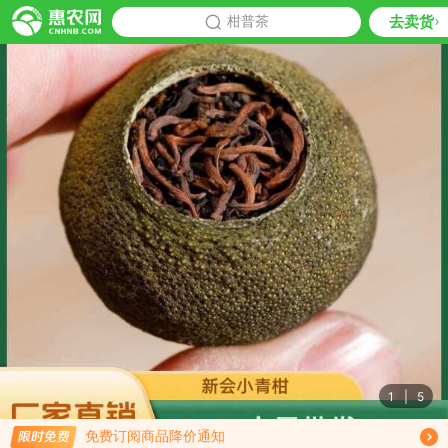
去卖货
批发
柑普茶
推荐
1
|
5
限时免费订阅柑普茶行情趋势
免费订阅商品降价通知