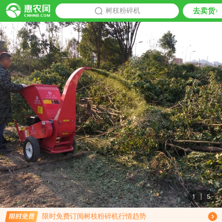
去卖货
批发
树枝粉碎机
推荐
1
|
5
限时免费订阅树枝粉碎机行情趋势