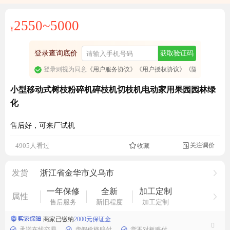
免费订阅商品降价通知
2550~5000
¥
登录查询底价
获取验证码
登录则视为同意
《用户服务协议》
《用户授权协议》
《隐私政策》
小型移动式树枝粉碎机碎枝机切枝机电动家用果园园林绿
化
售后好，可来厂试机
关注调价
4905人看过
收藏

发货
浙江省金华市义乌市
一年保修
全新
加工定制
属性
售后服务
新旧程度
加工定制
商家已缴纳
2000元保证金
承诺在线交易
虚假价格赔付
货不对板赔付