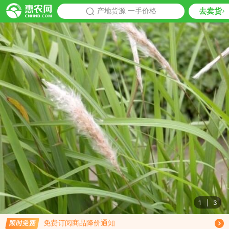
去卖货
批发
产地货源 一手价格
推荐
1
|
3
限时免费订阅白茅根行情趋势
免费订阅商品降价通知