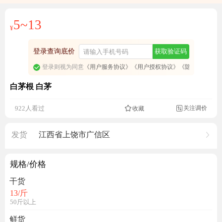
5~13
¥
登录查询底价
获取验证码
登录则视为同意
《用户服务协议》
《用户授权协议》
《隐私政策》
白茅根 白茅
关注调价
922人看过
收藏

发货
江西省上饶市广信区
规格/价格
干货
13
/斤
50斤以上
鲜货