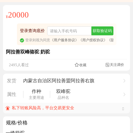
20000
¥
登录查询底价
获取验证码
登录则视为同意
《用户服务协议》
《用户授权协议》
《隐私政策》
阿拉善双峰骆驼 奶驼
关注调价
2495人看过
收藏

发货
内蒙古自治区阿拉善盟阿拉善右旗
作种
双峰驼
属性
主要用途
品种名
私下转账风险高，平台交易更安全
规格/价格
一峰奶驼