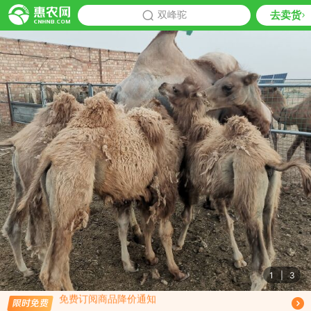
去卖货
批发
双峰驼
推荐
1
|
3
免费订阅商品降价通知
限时免费订阅双峰驼行情趋势