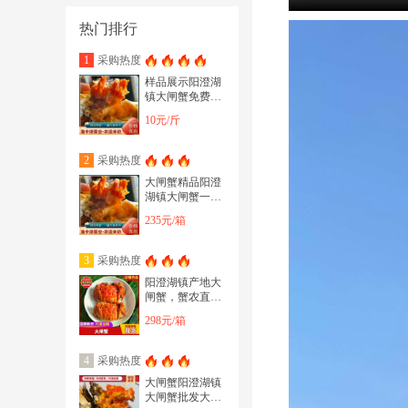
热门排行
采购热度
1
样品展示阳澄湖
镇大闸蟹免费加
盟一件代发，团
10元/斤
购，企业采购一
手货源
采购热度
2
大闸蟹精品阳澄
湖镇大闸蟹一手
货源礼盒包装，
235元/箱
批发、团购、代
发蟹
采购热度
3
阳澄湖镇产地大
闸蟹，蟹农直
供，只只带防伪
298元/箱
码，江苏大闸蟹
礼盒装
采购热度
4
大闸蟹阳澄湖镇
大闸蟹批发大闸