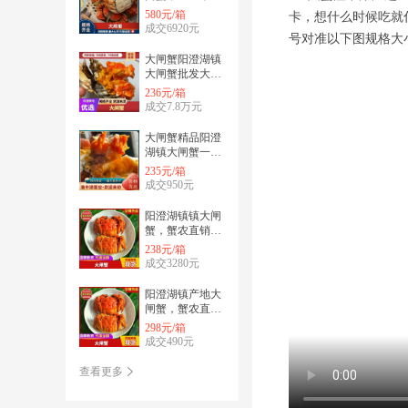
位，佳品】江苏
580元/箱
卡，想什么时候吃就
大闸蟹产地直
成交6920元
号对准以下图规格大
发，礼盒装
大闸蟹阳澄湖镇
大闸蟹批发大闸
蟹礼盒装，中秋
236元/箱
送礼、团购一手
成交7.8万元
货源
大闸蟹精品阳澄
湖镇大闸蟹一手
货源礼盒包装，
235元/箱
批发、团购、代
成交950元
发蟹
阳澄湖镇镇大闸
蟹，蟹农直销，
每只带防伪码，
238元/箱
江苏大闸蟹，每
成交3280元
只饱满
阳澄湖镇产地大
闸蟹，蟹农直
供，只只带防伪
298元/箱
码，江苏大闸蟹
成交490元
礼盒装
查看更多