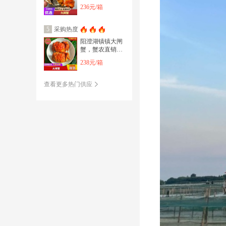
蟹礼盒装，中秋
236元/箱
送礼、团购一手
货源
采购热度
5
阳澄湖镇镇大闸
蟹，蟹农直销，
每只带防伪码，
238元/箱
江苏大闸蟹，每
只饱满
查看更多热门供应