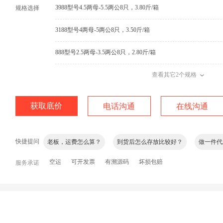
3988型号4.5两母-5.5两公8只，3.80斤/箱
规格选择
3188型号4两母-5两公8只，3.50斤/箱
888型号2.5两母-3.5两公8只，2.80斤/箱
查看其它2个规格
品质怎么样？
包成活么？
死伤怎么赔偿？
黄多不
获取底价
电话沟通
在线沟通
膏多不多？
产地是哪里？
有什么规格，对应价格是多少
快捷提问
老板，运费怎么算？
到货后怎么存放比较好？
做一件代
你有现货吗？
空运
可开发票
下单后多长时间到货？
有溯源码
坏损包赔
物流能不能直达？
服务承诺