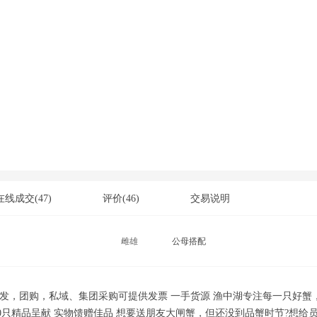
在线成交
(47)
评价
(46)
交易说明
雌雄
公母搭配
批发，团购，私域、集团采购可提供发票 一手货源 渔中湖专注每一只好蟹
20只精品呈献 实物馈赠佳品 想要送朋友大闸蟹，但还没到品蟹时节?想给