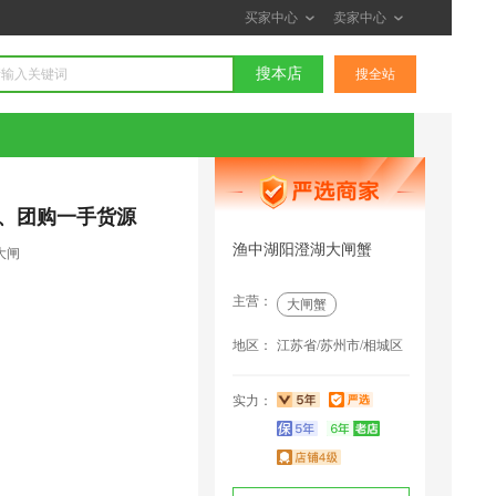
买家中心
卖家中心
搜本店
搜全站
、团购一手货源
渔中湖阳澄湖大闸蟹
大闸
主营：
大闸蟹
地区：
江苏省/苏州市/相城区
实力：