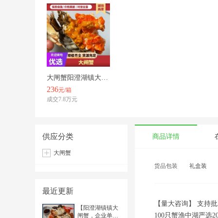
大闸蟹阳澄湖镇大闸蟹批发大闸蟹礼盒装，中秋送礼、团购一手货源
236
元/箱
成交7.8万元
供应分类
商品详情
大闸蟹
货品包装
礼盒装
最近更新
【量大咨询】 支持
【阳澄湖镇镇大
100只蟹渔中湖严选
闸蟹，企业单