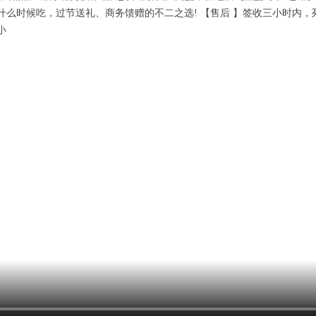
什么时候吃，过节送礼、商务馈赠的不二之选! 【售后 】签收三小时内，
小