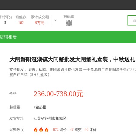
扫码逛
店铺评分
粉丝数
累计成交额
5
162
9万元
店铺相册
大闸蟹阳澄湖镇大闸蟹批发大闸蟹礼盒装，中秋送礼
支持批发，团购，私域、集团采购可提供发票 一手货源自产自销阳澄湖镇产地
蟹自产自销【8只礼盒装】
236.00-738.00元
价格
起批量
1箱起批
发货地址
江苏省苏州市相城区
采购热度
672
询价
47
成交
46
评价