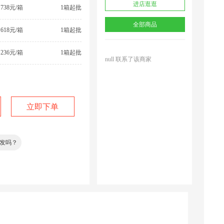
进店逛逛
738元/箱
1箱起批
全部商品
618元/箱
1箱起批
236元/箱
1箱起批
null 联系了该商家
null 联系了该商家
多？
立即下单
？
发吗？
询问加微信