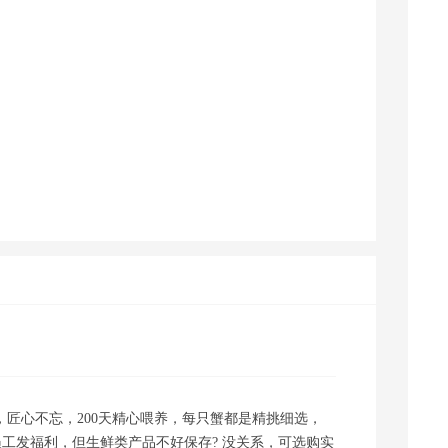
，匠心不忘，200天精心喂养，每只蟹都是精挑细选，
员工发福利，但生鲜类产品不好保存? 没关系，可选购实