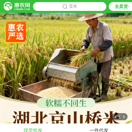
去卖货
批发
贡米
推荐
1
|
5
现货批发
一件代发