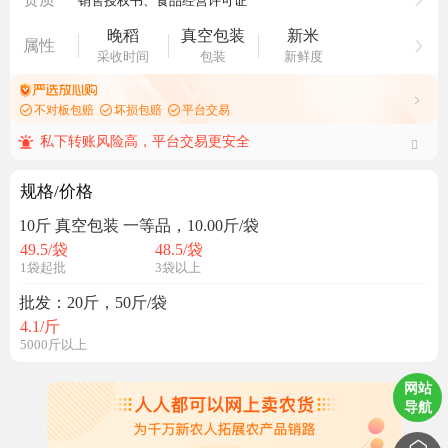
晚稻
真空包装
新米
属性
采收时间
包装
新鲜度
不对板包赔
坏损包赔
平台交易
私下转账风险高，平台交易更安全
规格/价格
10斤 真空包装 一等品，10.00斤/袋
49.5
/袋
48.5
/袋
1袋起批
3袋以上
批发：20斤，50斤/袋
4.1
/斤
5000斤以上
网站
导航