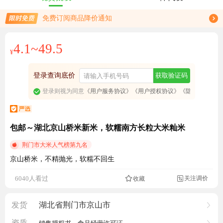
限时免费订阅贡米行情趋势
免费订阅商品降价通知
4.1~49.5
¥
登录查询底价
获取验证码
登录则视为同意
《用户服务协议》
《用户授权协议》
《隐私政策》
包邮～湖北京山桥米新米，软糯南方长粒大米籼米
荆门市大米人气榜第九名
京山桥米，不精抛光，软糯不回生
成交1018.5元
关注调价
6040人看过
收藏

发货
湖北省荆门市京山市
资质
销售授权书、食品经营许可证