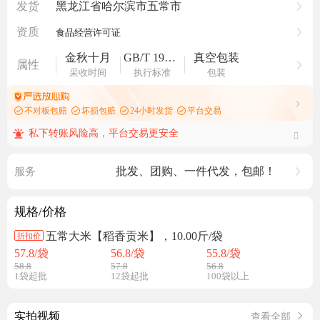
发货
黑龙江省哈尔滨市五常市
资质
食品经营许可证
金秋十月
GB/T 19266
真空包装
属性
采收时间
执行标准
包装
不对板包赔
坏损包赔
24小时发货
平台交易
私下转账风险高，平台交易更安全
批发、团购、一件代发，包邮！
服务
规格/价格
五常大米【稻香贡米】，10.00斤/袋
折扣价
57.8
/袋
56.8
/袋
55.8
/袋
58.8
57.8
56.8
1袋起批
12袋起批
100袋以上
实拍视频
查看全部