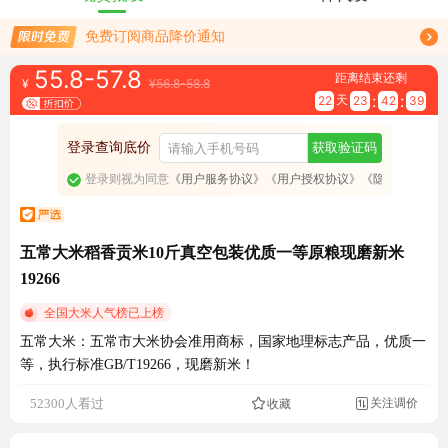
限时免费订阅稻花香行情趋势
免费订阅商品降价通知
55.8-57.8
距离结束还剩
¥
¥56.8-58.8
:
:
天
22
23
42
38
登录查询底价
获取验证码
登录则视为同意
《用户服务协议》
《用户授权协议》
《隐私政策》
五常大米稻香贡米10斤真空包装优质一等原粮现磨新米
19266
全国大米人气榜已上榜
五常大米：五常市大米协会准用商标，国家地理标志产品，优质一
等，执行标准GB/T19266，现磨新米！
成交20.2万元
关注调价
52300人看过
收藏
