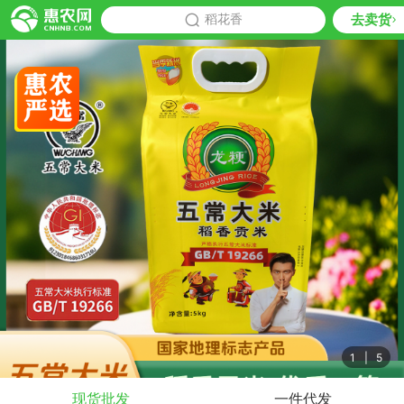
去卖货
批发
稻花香
推荐
1
|
5
现货批发
一件代发