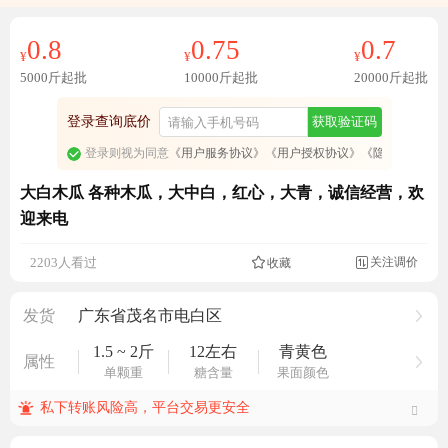
0.8
0.75
0.7
¥
¥
¥
5000斤起批
10000斤起批
20000斤起批
登录查询底价
获取验证码
登录则视为同意
《用户服务协议》
《用户授权协议》
《隐私政策》
大白木瓜 各种木瓜，大中白，红心，大青，诚信经营，欢
迎来电
关注调价
2203人看过
收藏

发货
广东省茂名市电白区
1.5 ~ 2斤
12左右
青黄色
属性
单颗重
糖含量
果面颜色
私下转账风险高，平台交易更安全