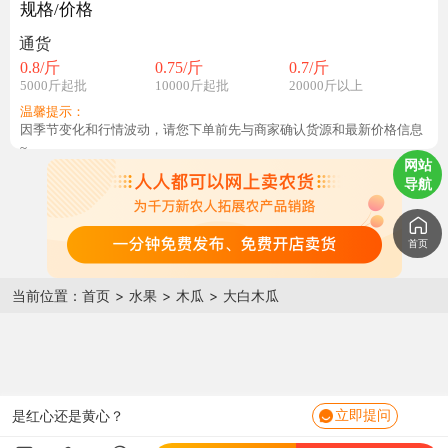
规格/价格
通货
0.8
/斤
0.75
/斤
0.7
/斤
5000斤起批
10000斤起批
20000斤以上
温馨提示：
因季节变化和行情波动，请您下单前先与商家确认货源和最新价格信息
~
网站
导航
一个有多重？
首页
甜度怎么样？
当前位置：
首页
>
水果
>
木瓜
>
大白木瓜
几成熟发货?
是青色还是黄色？
这个是什么品种？
是红心还是黄心？
立即提问