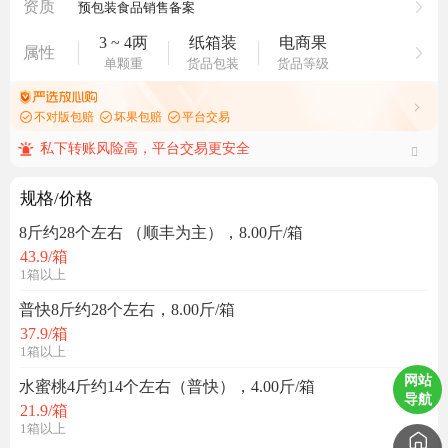
资质
预包装食品销售备案
3 ~ 4两
纸箱装
电商果
属性
单颗重
货品包装
货品等级
不对版包赔
坏果包赔
平台交易
私下转账风险高，平台交易更安全
规格/价格
8斤约28个左右 （顺丰为主），8.00斤/箱
43.9
/箱
1箱以上
普快8斤约28个左右，8.00斤/箱
37.9
/箱
1箱以上
网站
水蜜桃4斤约14个左右（普快），4.00斤/箱
导航
21.9
/箱
1箱以上