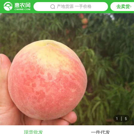
去卖货
批发
产地货源 一手价格
推荐
1
|
5
现货批发
一件代发