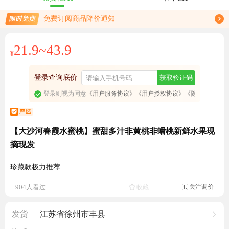
限时免费订阅蜜桃行情趋势
免费订阅商品降价通知
21.9~43.9
¥
登录查询底价
获取验证码
登录则视为同意
《用户服务协议》
《用户授权协议》
《隐私政策》
【大沙河春霞水蜜桃】蜜甜多汁非黄桃非蟠桃新鲜水果现
摘现发
珍藏款极力推荐
成交1543.2元
关注调价
904人看过
收藏

发货
江苏省徐州市丰县