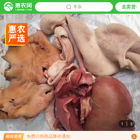
去卖货
批发
羊杂
推荐
1
|
5
限时免费订阅羊杂行情趋势
免费订阅商品降价通知