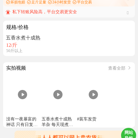
坏损包赔
足斤足量
24小时发货
平台交易
私下转账风险高，平台交易更安全
规格/价格
五香水煮十成熟
12
/斤
50斤以上
实拍视频
查看全部
没有一夜暴富的
五香水煮十成熟
#装车发货
神话 只有日复一
羊杂 每天现煮现
日的坚持 我们把
发 保质保量
网站
车间当战场 把品