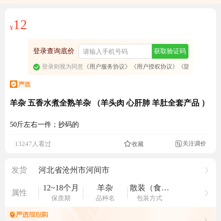
12
¥
登录查询底价
获取验证码
登录则视为同意
《用户服务协议》
《用户授权协议》
《隐私政策》
羊杂 五香水煮全熟羊杂 （羊头肉 心肝肺 羊肚全套产品 ）
50斤左右一件；抄码的
成交11.2万元
关注调价
13247人看过
收藏

发货
河北省沧州市河间市
12~18个月
羊杂
散装（食用农产品）
属性
保质期
品种名
包装方式