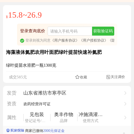
免费订阅商品降价通知
15.8~26.9
¥
登录查询底价
获取验证码
登录则视为同意
《用户服务协议》
《用户授权协议》
《隐私政策》
海藻液体氮肥农用叶面肥绿叶提苗快速补氮肥
绿叶提苗水溶肥一瓶1300克
关注调价
成交585元
收藏

1381人看过
发货
山东省潍坊市寒亭区
资质
农药经营许可证
见包装
奥丰作物
冲施滴灌喷雾
属性
登记证号/备案号
品牌
使用方式
商家已缴纳
2000元保证金