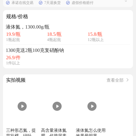
承诺在线交易
7天退换货
虚假价格赔付
规格/价格
液体氮，1300.00g/瓶
19.9
/瓶
18.5
/瓶
15.8
/瓶
1瓶起批
4瓶起批
12瓶以上
1300克送2瓶100克复硝酚钠
26.9
/件
1件以上
实拍视频
查看全部
三种形态氮，提
高含量液体氮
液体氮怎么使用
苗壮棵，绿叶增
肥，代替尿素叶
效果最明显