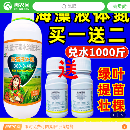
去卖货
批发
氮肥
推荐
1
|
5
限时免费订阅氮肥行情趋势