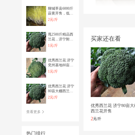
聊城莘县6000斤
蒜黄开售，低价
开售，慢则无
2元/斤
甩2500斤精品西
买家还在看
兰花，济宁附近
的巨划算
1元/斤
优秀西兰花 济宁
兖州基地80亩精
品西兰花开售
1元/斤
优秀西兰花 济宁
80亩大棚西兰花
开售
2元/斤
优秀西兰花 济宁80亩大
西兰花开售
查看更多
2
元/斤
热门排行