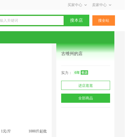
买家中心
卖家中心
搜本店
搜全站
古维州的店
实力：
进店逛逛
全部商品
1元/斤
1000斤起批