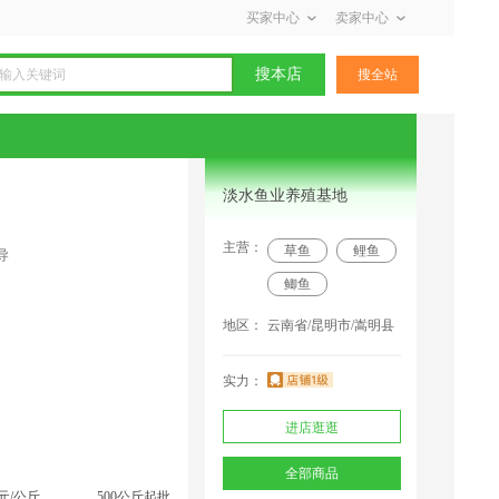
买家中心
卖家中心
搜本店
搜全站
淡水鱼业养殖基地
主营：
草鱼
鲤鱼
导
鲫鱼
地区：
云南省/昆明市/嵩明县
实力：
进店逛逛
全部商品
9元/公斤
500公斤起批