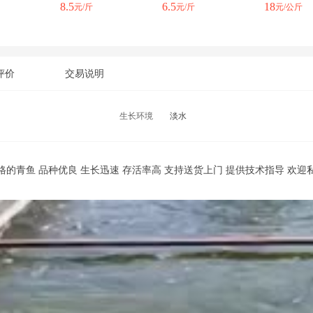
8.5
6.5
18
元/斤
元/斤
元/公斤
评价
交易说明
生长环境
淡水
的青鱼 品种优良 生长迅速 存活率高 支持送货上门 提供技术指导 欢迎