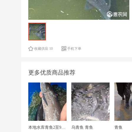
收藏供应 10
手机下单
更多优质商品推荐
本地水库青鱼2至9公斤
乌青鱼 青鱼
青鱼