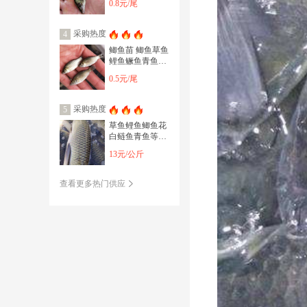
0.8元/尾
采购热度
4
鲫鱼苗 鲫鱼草鱼
鲤鱼鳜鱼青鱼等
各种淡水鱼家鱼
0.5元/尾
鱼苗
采购热度
5
草鱼鲤鱼鲫鱼花
白鲢鱼青鱼等，
各个规格大小均
13元/公斤
有
查看更多热门供应