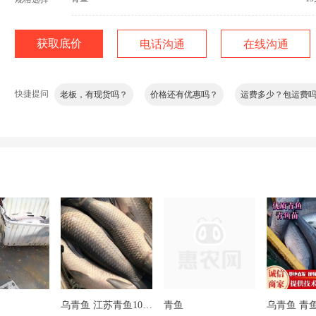
获取底价
电话沟通
在线沟通
老板，有现货吗？
价格还有优惠吗？
运费多少？包运费
快捷提问
询问加微信
乌青鱼 江苏青鱼10-15斤、15-25斤质量优、开口猛
青鱼