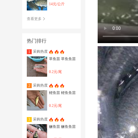
持送货上门
14元/公斤
查看更多
热门排行
采购热度
1
草鱼苗 草鱼鱼苗
0.2元/尾
采购热度
2
鲤鱼苗 鲤鱼鱼苗
0.2元/尾
采购热度
3
鳜鱼苗 鳜鱼鱼苗