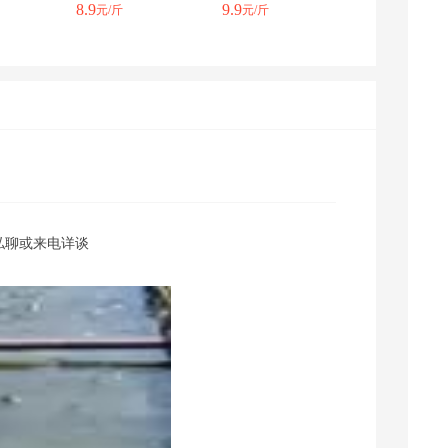
8.9
9.9
元/斤
元/斤
私聊或来电详谈