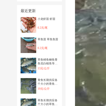
最近更新
小龙虾苗 虾苗
0.2元/尾
草鱼苗 草鱼鱼苗
0.2元/尾
草鱼鲤鱼鲫鱼青
鱼花白鲢鱼等常
见淡水鱼
13元/公斤
青鱼长期供应各
个大小的青鱼支
持送货上门
19元/公斤
草鱼长期供应各
个大小的草鱼支