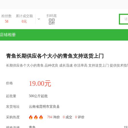
扫码逛
粉丝数
累计成交额
58
0元
店铺相册
青鱼长期供应各个大小的青鱼支持送货上门
长期供应各个大小的青鱼 品种优良 成长迅速 存活率高 支持送货上门 提供技术指
19.00元
价格
起批量
500公斤起批
发货地址
云南省昆明市宜良县
采购热度
794
询价
0
成交
0
评价
青鱼
1
规格选择