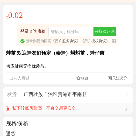
0.02
¥
登录查询底价
获取验证码
登录则视为同意
《用户服务协议》
《用户授权协议》
《隐私政策》
蛙苗 欢迎蛙友们预定（泰蛙）蝌蚪苗，蛙仔苗。
供应健康无病优质苗。
关注调价
1278人看过
收藏

发货
广西壮族自治区贵港市平南县
私下转账风险高，平台交易更安全
规格/价格
通货