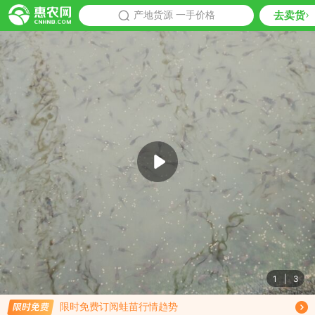
去卖货
批发
产地货源 一手价格
推荐
1
|
3
免费订阅商品降价通知
限时免费订阅蛙苗行情趋势