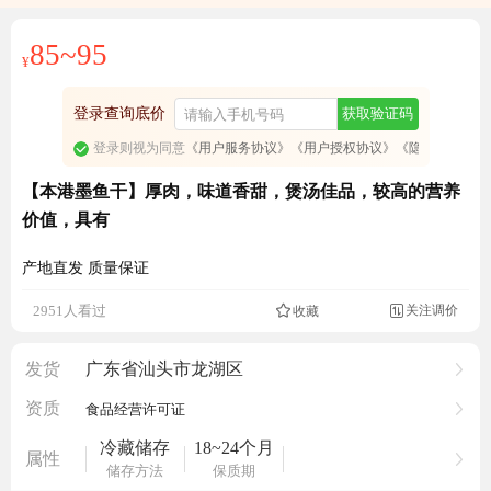
85~95
¥
登录查询底价
获取验证码
登录则视为同意
《用户服务协议》
《用户授权协议》
《隐私政策》
【本港墨鱼干】厚肉，味道香甜，煲汤佳品，较高的营养
价值，具有
产地直发 质量保证
成交1769元
关注调价
2951人看过
收藏

发货
广东省汕头市龙湖区
资质
食品经营许可证
冷藏储存
18~24个月
属性
储存方法
保质期