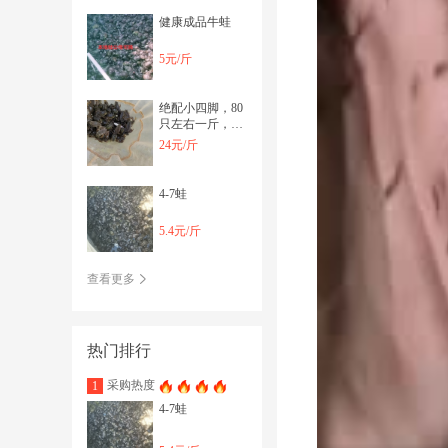
健康成品牛蛙
5元/斤
绝配小四脚，80
只左右一斤，主
要是苗头哦！
24元/斤
4-7蛙
5.4元/斤
查看更多
热门排行
采购热度
1
4-7蛙