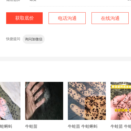
获取底价
电话沟通
在线沟通
快捷提问
老板，有现货吗？
价格还有优惠吗？
运费多少？包运费
询问加微信
牛蛙蝌蚪
牛蛙苗
牛蛙苗 牛蛙蝌蚪