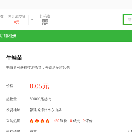
扫码逛
丝数
累计成交额
9
0元
店铺相册
牛蛙苗
购苗者可获得技术指导，并赠送多维10包
0.05元
价格
起批量
500000尾起批
发货地址
福建省漳州市东山县
采购热度
489
询价
0
成交
0
评价
通货
0
规格选择