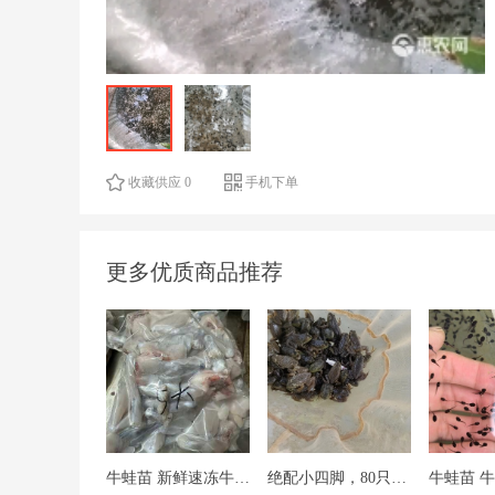
收藏供应 0
手机下单
更多优质商品推荐
牛蛙苗 新鲜速冻牛蛙腿田鸡肉青蛙肉 麻辣美味牛蛙肉牛蛙冷冻
绝配小四脚，80只左右一斤，主要是苗头哦！
牛蛙苗 