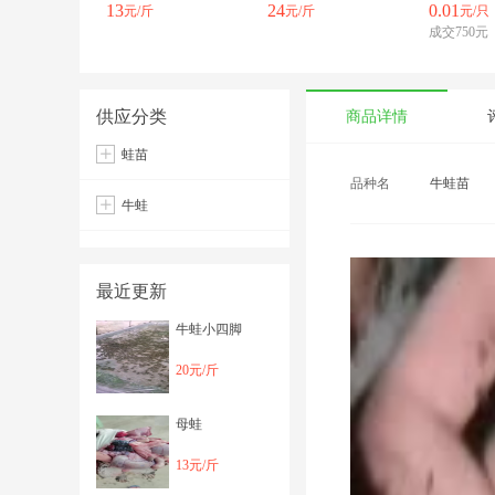
13
24
0.01
元/斤
元/斤
元/只
成交750元
供应分类
商品详情
蛙苗
品种名
牛蛙苗
牛蛙
最近更新
牛蛙小四脚
20元/斤
母蛙
13元/斤