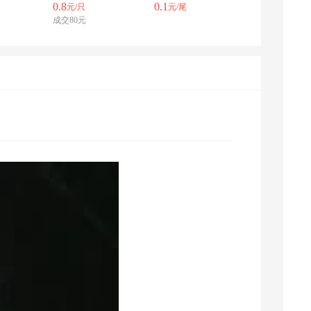
0.8
0.1
元/只
元/尾
浙江采购商(8333) 联系了该商家
成交80元