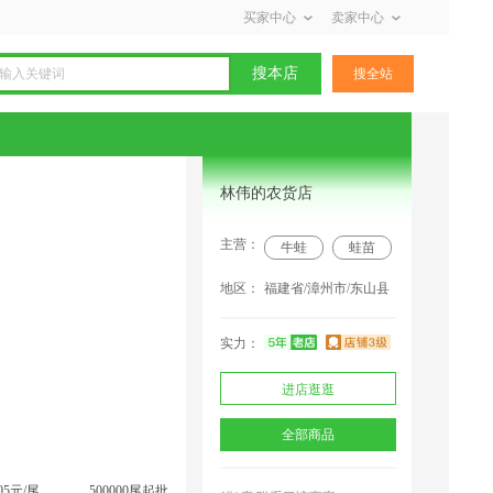
买家中心
卖家中心
搜本店
搜全站
林伟的农货店
主营：
牛蛙
蛙苗
地区：
福建省/漳州市/东山县
实力：
浙江采购商(3398) 联系了该商家
进店逛逛
马*云 联系了该商家
全部商品
出*******大 联系了该商家
鲜*店 联系了该商家
.05元/尾
500000尾起批