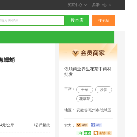
买家中心
卖家中心
搜本店
搜全站
海螵蛸
依顺药业养生花茶中药材
批发
主营：
干菜
沙参
花草茶
地区：
安徽省/亳州市/谯城区
24元/公斤
1公斤起批
实力：
李*******部 联系了该商家