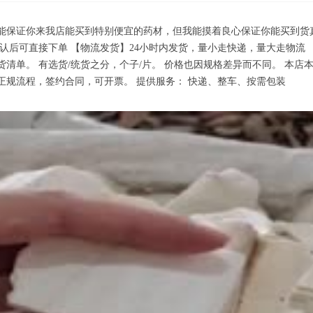
能保证你来我店能买到特别便宜的药材，但我能摸着良心保证你能买到货
确认后可直接下单 【物流发货】24小时内发货，量小走快递，量大走物流
货清单。 有选货/统货之分，个子/片。 价格也因规格差异而不同。 本
正规流程，签约合同，可开票。 提供服务： 快递、整车、按需包装