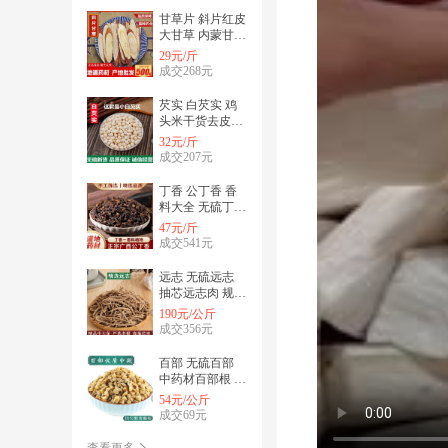
甘草片 斜片红皮
大甘草 内蒙甘草
茶柳叶片甘草 无
29元/斤
硫正品
成交268元
芡实 白芡实 鸡
头米干货去皮芡
实 无硫去皮白芡
32元/斤
实 常年加工
成交207元
丁香 公丁香 香
料大全 无硫丁香
货源充足闪电发
47元/斤
货
成交541元
远志 无硫远志
抽芯远志肉 规格
齐全 批发零售支
190元/公斤
持代发
成交356元
百部 无硫百部
中药材百部根 规
格齐全货源充足
54元/公斤
批发零售
成交69元
查看更多