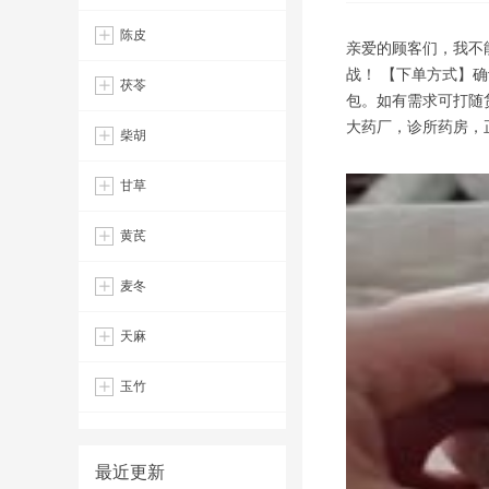
陈皮
亲爱的顾客们，我不
战！ 【下单方式】
茯苓
包。如有需求可打随
大药厂，诊所药房，
柴胡
甘草
黄芪
麦冬
天麻
玉竹
最近更新