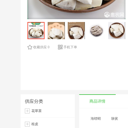
收藏供应 0
手机下单
供应分类
商品详情
花草茶
海螵蛸
块状
桂皮