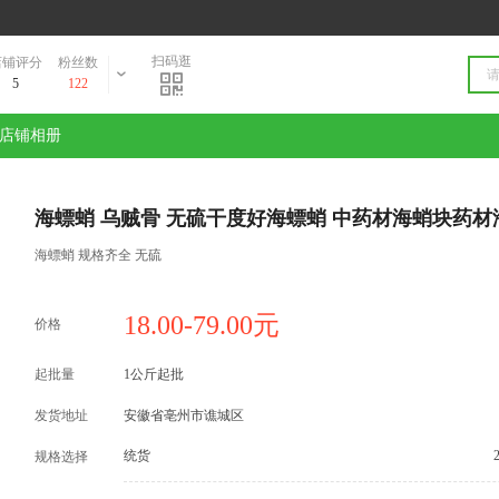
扫码逛
店铺评分
粉丝数
5
122
店铺相册
海螵蛸 乌贼骨 无硫干度好海螵蛸 中药材海蛸块药材
海螵蛸 规格齐全 无硫
18.00-79.00元
价格
起批量
1公斤起批
发货地址
安徽省亳州市谯城区
统货
规格选择