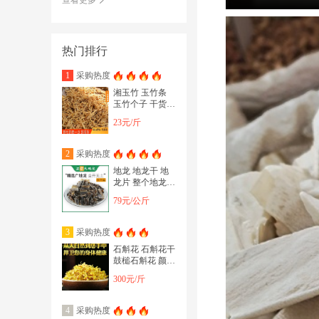
热门排行
采购热度
1
湘玉竹 玉竹条
玉竹个子 干货无
硫 规格齐全 量
23元/斤
大从优
采购热度
2
地龙 地龙干 地
龙片 整个地龙
干净干度好地龙
79元/公斤
干 地道中药
采购热度
3
石斛花 石斛花干
鼓槌石斛花 颜色
好干净石斛花 地
300元/斤
道中药材石
采购热度
4