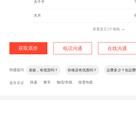
大个子
大片
查看其它2个规格
获取底价
电话沟通
在线沟通
快捷提问
老板，有现货吗？
价格还有优惠吗？
运费多少？包运费
询问加微信
快递
整车
物流/专线
按需包装
服务承诺