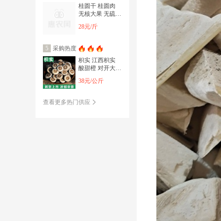
桂圆干 桂圆肉
无核大果 无硫干
净 颗颗饱满 常
28元/斤
年批发
采购热度
5
枳实 江西枳实
酸甜橙 对开大小
规格齐全 地道中
38元/公斤
药材批发
查看更多热门供应