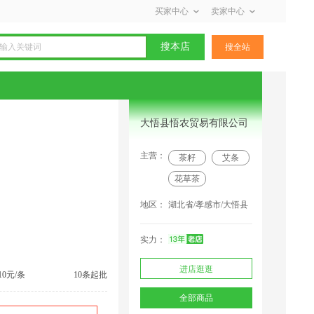
买家中心
卖家中心
搜本店
搜全站
大悟县悟农贸易有限公司
主营：
茶籽
艾条
花草茶
地区：
湖北省/孝感市/大悟县
实力：
进店逛逛
10元/条
10条起批
四川采购商(1368) 联系了该商家
全部商品
江西采购商(0004) 联系了该商家