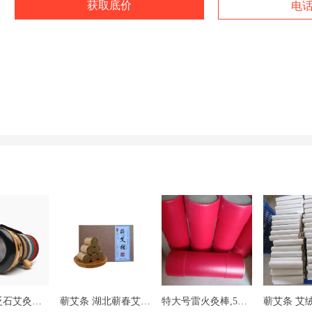
获取底价
电
4.0，3.0砭石艾灸筒+三年陈规格蕲艾条一支
蕲艾条 湖北蕲春艾柱艾条艾绒工厂直销批发规格1.8*2.7
特大号雷火灸棒,5年陈手工7cm加粗艾灸非无烟设计雷火灸