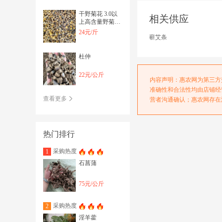
干野菊花 3.0以
相关供应
上高含量野菊
花。药厂投料。
24元/斤
蕲艾条
颗粒都有货。
杜仲
22元/公斤
内容声明：惠农网为第三方
准确性和合法性均由店铺经
查看更多
营者沟通确认；惠农网存在
热门排行
采购热度
1
石菖蒲
75元/公斤
采购热度
2
淫羊藿