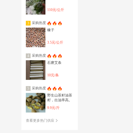
110元/公斤
采购热度
3
橡子
3.5元/公斤
采购热度
4
石磨艾条
10元/条
采购热度
5
野生山茶籽油茶
籽，出油率高。
9.9元/斤
查看更多热门供应