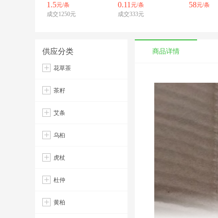
1.5
0.11
58
元/条
元/条
元/条
成交1250元
成交333元
供应分类
商品详情
花草茶
茶籽
艾条
乌桕
虎杖
杜仲
黄柏