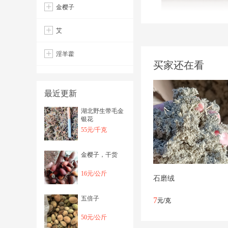
金樱子
艾
淫羊藿
买家还在看
最近更新
湖北野生带毛金
银花
55元/千克
金樱子，干货
16元/公斤
石磨绒
五倍子
7
元/克
50元/公斤