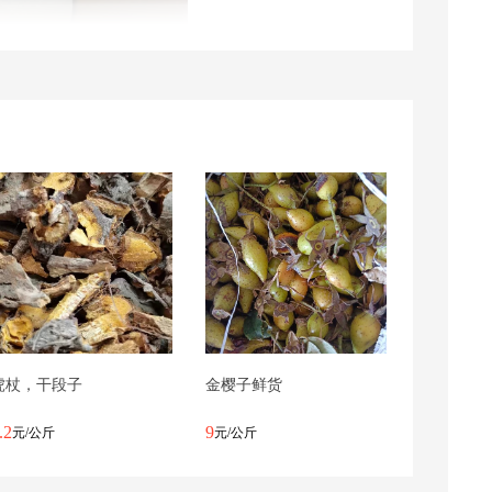
虎杖，干段子
金樱子鲜货
.2
9
元/公斤
元/公斤