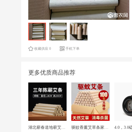
收藏供应 0
手机下单
更多优质商品推荐
湖北蕲春道地蕲艾条优质中药材艾草艾叶卷烟艾绒制品发货快质量好
驱蚊香薰艾草条家用驱蚊卧室学校宿舍驱蚊子强力长效艾草蚊香