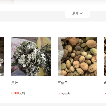
展开
艾叶
五倍子
6700
50
5
元/吨
元/公斤