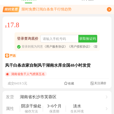
免费订阅商品降价通知
限时免费订阅白条鱼干行情趋势
17.8
¥
登录查询底价
获取验证码
登录则视为同意
《用户服务协议》
《用户授权协议》
《隐私政策》
风干白条农家自制风干湖南水库全国48小时发货
湖南省鱼干人气榜第五名
3331人看过
关注调价
成交6419.5元
收藏

发货
湖南省长沙市芙蓉区
阴凉干燥处
3~6个月
淡水
属性
储存方法
保质期
生长环境