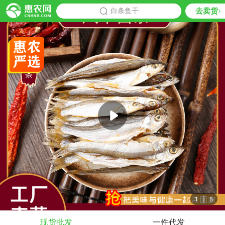
去卖货
批发
白条鱼干
推荐
1
|
5
现货批发
一件代发