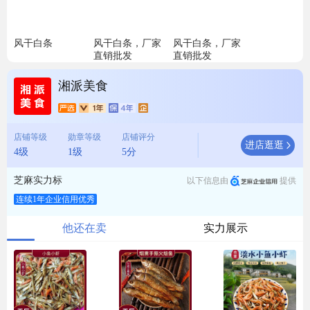
风干白条
风干白条，厂家
风干白条，厂家
直销批发
直销批发
湘派美食
店铺等级
勋章等级
店铺评分
进店逛逛
4级
1级
5分
芝麻实力标
以下信息由
提供
连续1年企业信用优秀
他还在卖
实力展示