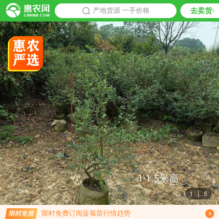
去卖货
批发
产地货源 一手价格
推荐
1
|
5
限时免费订阅蓝莓苗行情趋势