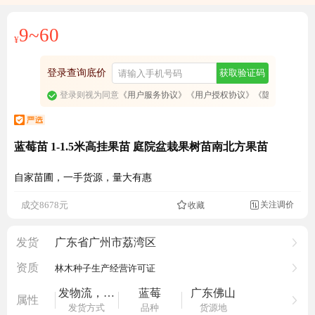
免费订阅商品降价通知
9~60
¥
登录查询底价
获取验证码
登录则视为同意
《用户服务协议》
《用户授权协议》
《隐私政策》
蓝莓苗 1-1.5米高挂果苗 庭院盆栽果树苗南北方果苗
自家苗圃，一手货源，量大有惠
关注调价
成交8678元
收藏

6693人看过
发货
广东省广州市荔湾区
资质
林木种子生产经营许可证
发物流，运费到付
蓝莓
广东佛山
属性
发货方式
品种
货源地