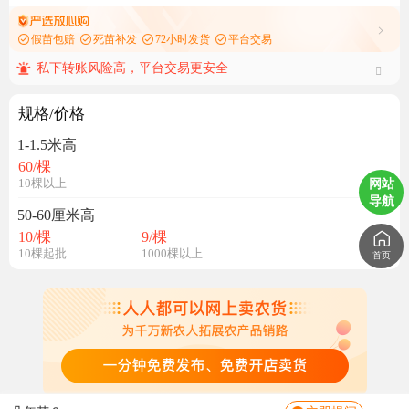
假苗包赔
死苗补发
72小时发货
平台交易
私下转账风险高，平台交易更安全
规格/价格
1-1.5米高
60
/棵
网站
10棵以上
导航
50-60厘米高
10
/棵
9
/棵
10棵起批
1000棵以上
首页
这是什么品种？
是嫁接苗吗？