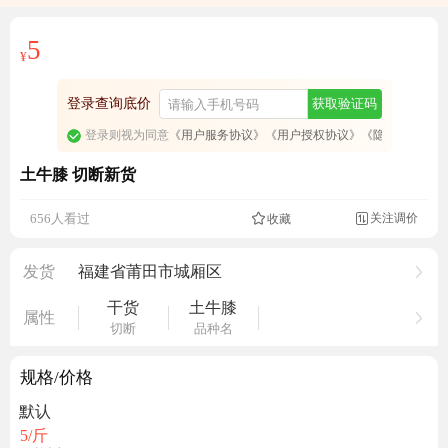
5
¥
登录查询底价
获取验证码
登录则视为同意
《用户服务协议》
《用户授权协议》
《隐私政策》
土牛膝 切断新货
关注调价
656人看过
收藏

发货
福建省莆田市城厢区
干货
土牛膝
属性
切断
品种名
规格/价格
默认
5
/斤