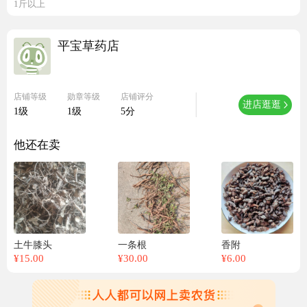
1斤以上
平宝草药店
店铺等级
勋章等级
店铺评分
进店逛逛
1级
1级
5分
他还在卖
土牛膝头
一条根
香附
¥
15.00
¥
30.00
¥
6.00