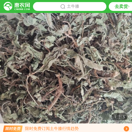
去卖货
批发
土牛膝
推荐
1
|
5
限时免费订阅土牛膝行情趋势
免费订阅商品降价通知