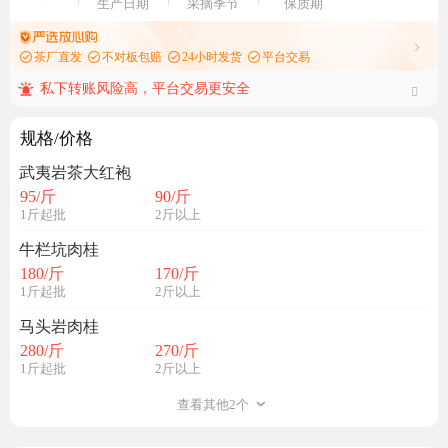
生产日期
采摘季节
保质期
茶厂直发
不对板包赔
24小时发货
平台交易
私下转账风险高，平台交易更安全
规格/价格
武夷岩茶大红袍
95
/斤
90
/斤
1斤起批
2斤以上
牛栏坑肉桂
180
/斤
170
/斤
1斤起批
2斤以上
马头岩肉桂
280
/斤
270
/斤
1斤起批
2斤以上
查看其他2个