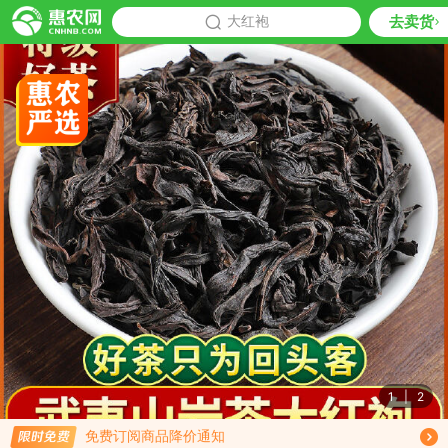
去卖货
批发
大红袍
推荐
1
|
2
限时免费订阅大红袍行情趋势
免费订阅商品降价通知