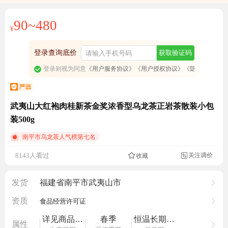
90~480
¥
登录查询底价
获取验证码
登录则视为同意
《用户服务协议》
《用户授权协议》
《隐私政策》
武夷山大红袍肉桂新茶金奖浓香型乌龙茶正岩茶散装小包
装500g
南平市乌龙茶人气榜第七名
成交4.7万元
关注调价
8143人看过
收藏

发货
福建省南平市武夷山市
资质
食品经营许可证
详见商品外包装
春季
恒温长期保存
属性