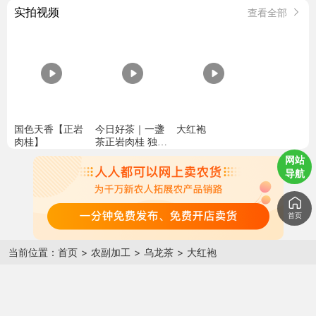
实拍视频
查看全部
国色天香【正岩
今日好茶｜一盞
大红袍
肉桂】 ​
茶正岩肉桂 独立
牛皮泡袋，锁香
网站
耐存 标准正岩山
导航
场肉桂，桂皮香
显，回甘迅猛，
油画山水礼盒
首页
当前位置：
首页
>
农副加工
>
乌龙茶
>
大红袍
老板，有现货吗？
价格还有优惠吗？