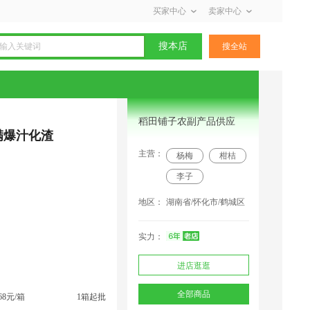
买家中心
卖家中心
搜本店
搜全站
稻田铺子农副产品供应
满爆汁化渣
主营：
杨梅
柑桔
李子
地区：
湖南省/怀化市/鹤城区
实力：
进店逛逛
广东采购商(8555) 联系了该商家
云南采购商(3208) 联系了该商家
全部商品
168元/箱
1箱起批
河南采购商(9894) 联系了该商家