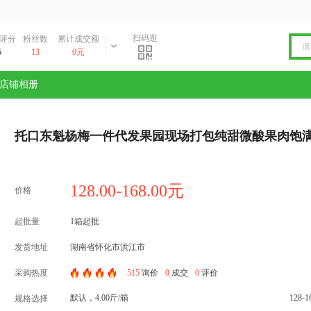
扫码逛
评分
粉丝数
累计成交额
5
13
0元
店铺相册
托口东魁杨梅一件代发果园现场打包纯甜微酸果肉饱
128.00-168.00元
价格
起批量
1箱起批
发货地址
湖南省怀化市洪江市
采购热度
515
询价
0
成交
0
评价
默认，4.00斤/箱
128-
规格选择