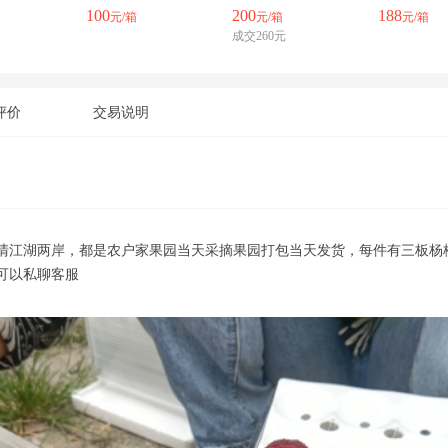
100
200
188
元/箱
元/箱
元/箱
成交260元
评价
交易说明
清江湖两岸，都是农户家果园当天采摘果园打包当天发货，每件有三板杨梅，
可以私聊客服