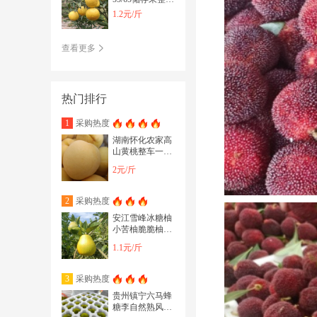
一件代发
1.2元/斤
查看更多
热门排行
采购热度
1
湖南怀化农家高
山黄桃整车一件
代发
2元/斤
采购热度
2
安江雪峰冰糖柚
小苦柚脆脆柚脆
爽多汁一件代发
1.1元/斤
整车电商可开发
票
采购热度
3
贵州镇宁六马蜂
糖李自然熟风味