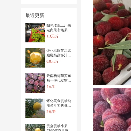
最近更新
阳光玫瑰工厂果
电商果市场果可
开税票
1.3元/斤
怀化麻阳芷江冰
糖橙纯甜多汁零
售批发代办一件
0.8元/斤
代发
云南杨梅荸荠东
魁一件代发空运
飞机果
4元/斤
怀化黄金贡柚纯
甜多汁零售批发
一件代发
2元/斤
黄金贡柚小果
55/65储存果整车