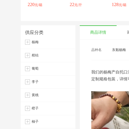
220
22
128
元/箱
元/斤
元/箱
供应分类
商品详情
杨梅
品种名
东魁杨梅
柑桔
葡萄
我们的杨梅产自托口
定制规格包装，详情
李子
黄桃
橙子
柚子