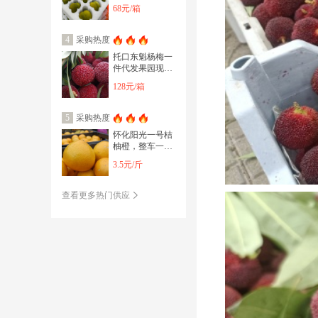
足电商供应一件
68元/箱
代发可开发票
采购热度
4
托口东魁杨梅一
件代发果园现场
打包纯甜微酸果
128元/箱
肉饱满爆汁化渣
采购热度
5
怀化阳光一号桔
柚橙，整车一件
代发，薄皮多汁
3.5元/斤
甘甜化渣可开发
票
查看更多热门供应