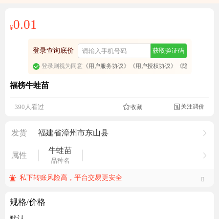
0.01
¥
登录查询底价
获取验证码
登录则视为同意
《用户服务协议》
《用户授权协议》
《隐私政策》
福榜牛蛙苗
关注调价
390人看过
收藏

发货
福建省漳州市东山县
牛蛙苗
属性
品种名
私下转账风险高，平台交易更安全
规格/价格
默认