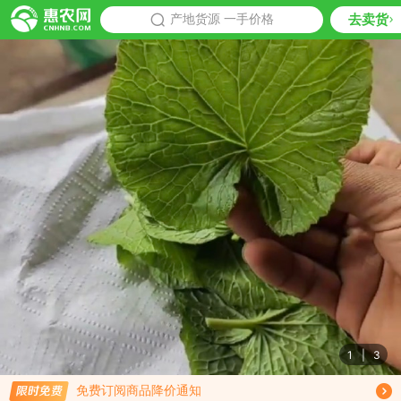
去卖货
批发
产地货源 一手价格
推荐
1
|
3
限时免费订阅山葵种子行情趋势
免费订阅商品降价通知