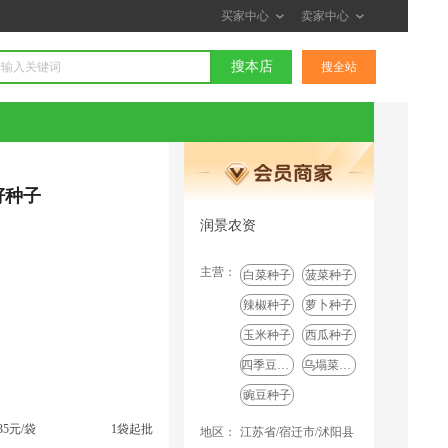
买家中心
卖家中心
搜本店
搜全站
籽种子
润景农资
主营：
白菜种子
菠菜种子
辣椒种子
萝卜种子
玉米种子
西瓜种子
四季豆种子
乌塌菜种子
豌豆种子
-35元/袋
1袋起批
地区：
江苏省/宿迁市/沭阳县