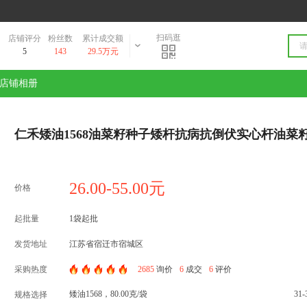
扫码逛
店铺评分
粉丝数
累计成交额
5
143
29.5万元
店铺相册
仁禾矮油1568油菜籽种子矮杆抗病抗倒伏实心杆油菜
26.00-55.00元
价格
起批量
1袋起批
发货地址
江苏省宿迁市宿城区
采购热度
2685
询价
6
成交
6
评价
矮油1568，80.00克/袋
31
规格选择