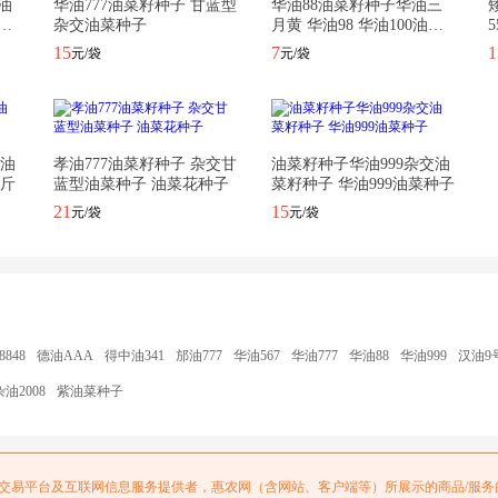
油
华油777油菜籽种子 甘蓝型
华油88油菜籽种子华油三
抗
杂交油菜种子
月黄 华油98 华油100油菜
籽种子
禾矮油1568油菜籽种子矮杆抗病抗倒伏实心杆油菜籽种子 仁禾矮油1568 盒装
15
7
1
元/袋
元/袋
禾矮油1568油菜籽种子矮杆抗病抗倒伏实心杆油菜籽种子 矮油1568
禾矮油1568油菜籽种子矮杆抗病抗倒伏实心杆油菜籽种子 矮油1568
0油
孝油777油菜籽种子 杂交甘
油菜籽种子华油999杂交油
0斤
蓝型油菜种子 油菜花种子
菜籽种子 华油999油菜种子
禾矮油1568油菜籽种子矮杆抗病抗倒伏实心杆油菜籽种子 矮油1568
21
15
元/袋
元/袋
油1568油菜种子 矮油1568，80.00克/袋
848
德油AAA
得中油341
邡油777
华油567
华油777
华油88
华油999
汉油9
油2008
紫油菜种子
交易平台及互联网信息服务提供者，惠农网（含网站、客户端等）所展示的商品/服