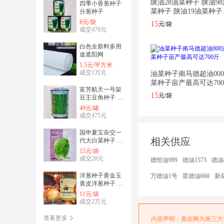
陕油28油菜种子 陕油98
四季小香葱种子
菜种子 陕油19油菜种子
分葱种子
倒伏
张**
仁
8元/袋
15
元/袋
成交478元
汪**
仁
白色全新料多用
途遮阳网
1.5元/平方米
内***********
仁
成交1万元
油菜种子南马德超油00
菜种子亩产最高可达70
富芳航天一号架
欧**
仁
15
元/袋
豆王豆角种子 航
天二号架豆种子
49元/罐
h********
矮
成交475元
国申夏宝杂交一
相关供应
代大白菜种子 生
育期50到55天
15元/袋
成交28元
德恒油999
德油1573
德油8
洋葱种子黄金玉
万德油1号
星德油660
新杂
黄皮洋葱种子 井
采购参谋
田特大金球玉葱
11元/袋
黄皮洋葱种子
成交2万元
商家服务
查看更多
内容声明：惠农网为第三方