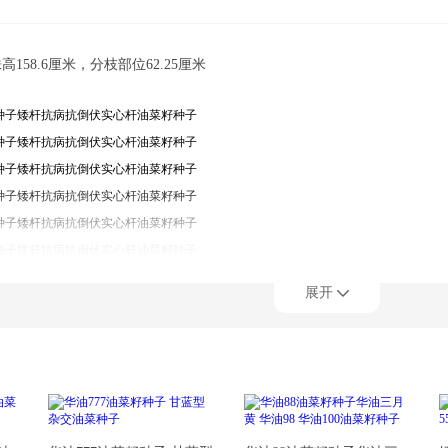
158.6厘米，分枝部位62.25厘米
展开
货品规格
禾矮油1568油菜籽种子矮杆抗病抗倒伏实心杆油菜籽种子 仁禾矮油1568 盒装