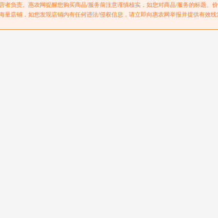
营者负责。惠农网提醒您购买商品/服务前注意谨慎核实，如您对商品/服务的标题、
遥遥领先
海量店铺，如您发现店铺内有任何违法/侵权信息，请立即向惠农网举报并提供有效线
高于同行
高于同行
已通过企查查征信认证