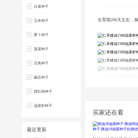
白菜种子
生育期206天左右，株高
玉米种子
萝卜种子
菠菜种子
豆角种子
豌豆种子
西红柿种子
油菜籽种子
成交记录
买家还在看
采购商
最近更新
李**
仁