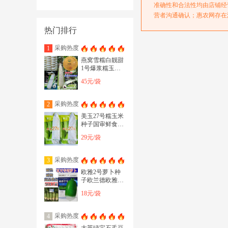
准确性和合法性均由店铺经
咨询响应速度
营者沟通确认；惠农网存在
订单发货速度
热门排行
售后处理速度
采购热度
1
商家诚信认证
燕窝雪糯白靓甜
1号爆浆糯玉米
种子甜糯同粒玉
45元/袋
米种子5甜5糯
采购热度
2
美玉27号糯玉米
种子国审鲜食白
色甜糯玉米种子
29元/袋
适合全国种植
采购热度
3
欧雅2号萝卜种
子欧兰德欧雅二
号耐热反季节播
18元/袋
萝卜种子50天上
市
采购热度
4