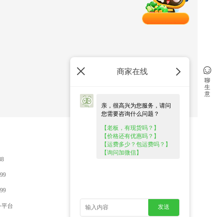
商家在线
聊
生
意
亲，很高兴为您服务，请问
您需要咨询什么问题？
【老板，有现货吗？】
【价格还有优惠吗？】
关于惠农
【运费多少？包运费吗？】
【询问加微信】
88
关于我们
99
惠农大事件
99
服务协议
务平台
隐私政策
发送