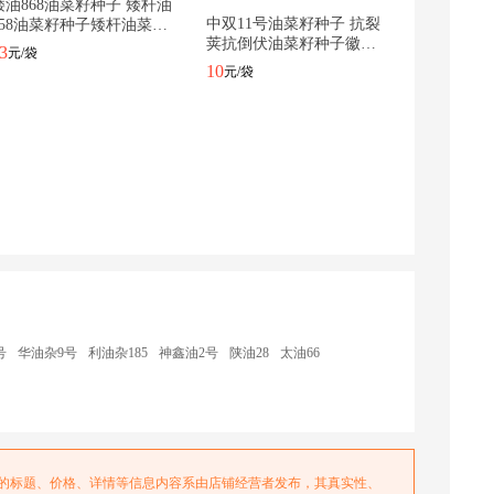
矮油868油菜籽种子 矮杆油
中双11号油菜籽种子 抗裂
558油菜籽种子矮杆油菜种
荚抗倒伏油菜籽种子徽油
子
1包
2025-08-06 16:38:34
3
元/袋
48油菜种子
10
元/袋
14袋
2024-09-28 17:55:30
1袋
2024-09-27 16:09:11
1袋
2024-09-27 15:58:40
2袋
2023-10-03 19:41:39
1
共 6 条
跳转到
确定
号
华油杂9号
利油杂185
神鑫油2号
陕油28
太油66
务的标题、价格、详情等信息内容系由店铺经营者发布，其真实性、