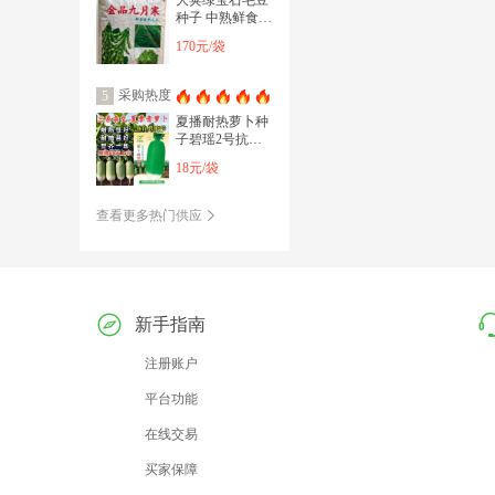
大荚绿宝石毛豆
种子 中熟鲜食毛
豆种子株高70-80
170元/袋
厘米
采购热度
5
夏播耐热萝卜种
子碧瑶2号抗高
温耐抽苔50天夏
18元/袋
秋青绿萝卜种子
籽
查看更多热门供应
新手指南
注册账户
平台功能
在线交易
买家保障