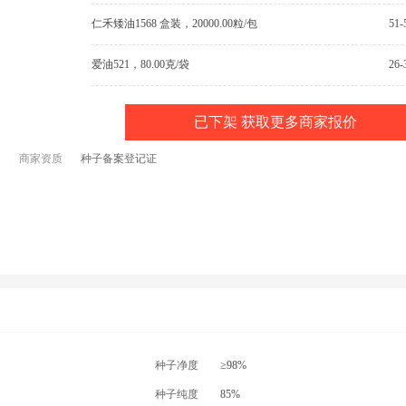
仁禾矮油1568 盒装，20000.00粒/包
51
爱油521，80.00克/袋
26
已下架 获取更多商家报价
商家资质
种子备案登记证
种子净度
≥98%
种子纯度
85%