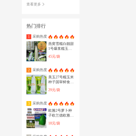
查看更多
热门排行
采购热度
1
燕窝雪糯白靓甜
1号爆浆糯玉米
种子甜糯同粒玉
45元/袋
米种子5甜5糯
采购热度
2
美玉27号糯玉米
种子国审鲜食白
色甜糯玉米种子
29元/袋
适合全国种植
采购热度
3
欧雅2号萝卜种
子欧兰德欧雅二
号耐热反季节播
18元/袋
萝卜种子50天上
市