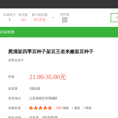
扫码逛
店铺评分
粉丝数
累计成交额
5
143
29.5万元
店铺相册
爬满架四季豆种子架豆王老来嫩架豆种子
四季豆种子
21.00-35.00元
价格
起批量
1袋起批
发货地址
江苏省宿迁市宿城区
采购热度
2689
询价
2
成交
2
评价
白金龙，200.00克/袋
规格选择