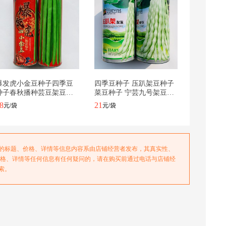
爆发虎小金豆种子四季豆
四季豆种子 压趴架豆种子
种子春秋播种芸豆架豆种
菜豆种子 宁芸九号架豆种
子豆角种子
子四季豆种子
8
21
元/袋
元/袋
务的标题、价格、详情等信息内容系由店铺经营者发布，其真实性、
价格、详情等任何信息有任何疑问的，请在购买前通过电话与店铺经
索。