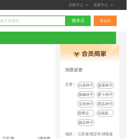
买家中心
卖家中心
搜本店
搜全站
润景农资
主营：
白菜种子
菠菜种子
辣椒种子
萝卜种子
玉米种子
西瓜种子
四季豆种子
乌塌菜种子
豌豆种子
地区：
江苏省/宿迁市/沭阳县
25元/袋
1袋起批