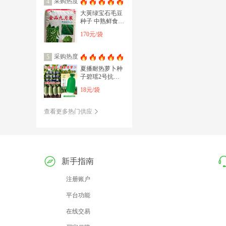
采购热度
4
大荚绿宝石毛豆
种子 中熟鲜食毛
豆种子株高70-80
170元/袋
厘米
采购热度
5
夏播耐热萝卜种
子碧瑶2号抗高
温耐抽苔50天夏
18元/袋
秋青绿萝卜种子
籽
查看更多热门供应
新手指南
注册账户
平台功能
在线交易