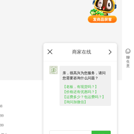
商家在线
聊
生
意
亲，很高兴为您服务，请问
您需要咨询什么问题？
【老板，有现货吗？】
【价格还有优惠吗？】
关于惠农
【运费多少？包运费吗？】
【询问加微信】
88
关于我们
99
惠农大事件
99
服务协议