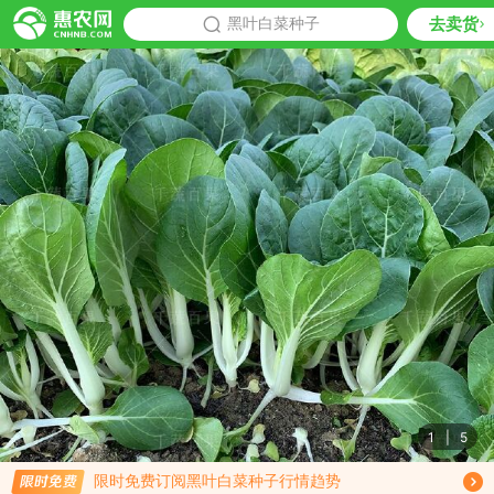
去卖货
批发
黑叶白菜种子
推荐
1
|
5
免费订阅商品降价通知
限时免费订阅黑叶白菜种子行情趋势