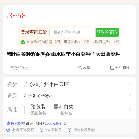
3~58
¥
登录查询底价
获取验证码
登录则视为同意
《用户服务协议》
《用户授权协议》
《隐私政策》
黑叶白菜种籽耐热耐雨水四季小白菜种子大田蔬菜种
736人看过
关注调价
成交690元
收藏

发货
广东省广州市白云区
资质
种子备案登记证
预包装
黑叶白菜种子
属性
货品包装
品种名
商家已缴纳
2000元保证金
承诺在线交易
7天退换货
虚假价格赔付