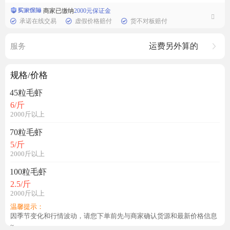
商家已缴纳
2000元保证金
承诺在线交易
虚假价格赔付
货不对板赔付
运费另外算的
服务
规格/价格
45粒毛虾
6
/斤
2000斤以上
70粒毛虾
5
/斤
2000斤以上
100粒毛虾
2.5
/斤
2000斤以上
温馨提示：
因季节变化和行情波动，请您下单前先与商家确认货源和最新价格信息
~