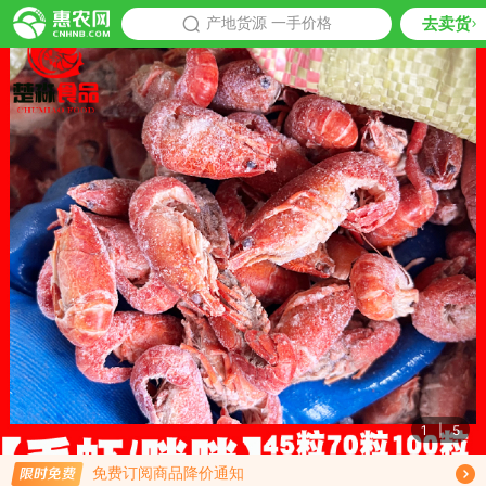
去卖货
批发
产地货源 一手价格
推荐
1
|
5
限时免费订阅小龙虾行情趋势
免费订阅商品降价通知