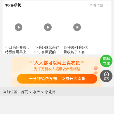
实拍视频
查看全部
小口毛虾开拨，
小毛虾继续采购
各种级别毛虾大
特级虾尾马上就
中，有藏货的老
量收购了！有诚
来了，自给自
板可以出手了，
心出售的老板联
网站
足！
目前这个价格已
系我！[握手][握
导航
经很高了，再涨
手]
虾仁也卖不动都
要崩了
首页
当前位置：
首页
>
水产
>
小龙虾
虾的品质怎么样？
有什么规格，对应价格是多少？