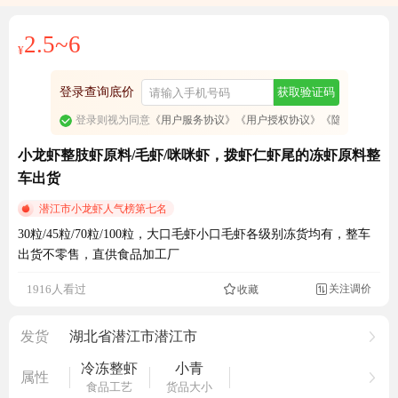
2.5~6
¥
登录查询底价
获取验证码
登录则视为同意
《用户服务协议》
《用户授权协议》
《隐私政策》
小龙虾整肢虾原料/毛虾/咪咪虾，拨虾仁虾尾的冻虾原料整
车出货
潜江市小龙虾人气榜第七名
30粒/45粒/70粒/100粒，大口毛虾小口毛虾各级别冻货均有，整车
出货不零售，直供食品加工厂
关注调价
1916人看过
收藏

发货
湖北省潜江市潜江市
冷冻整虾
小青
属性
食品工艺
货品大小