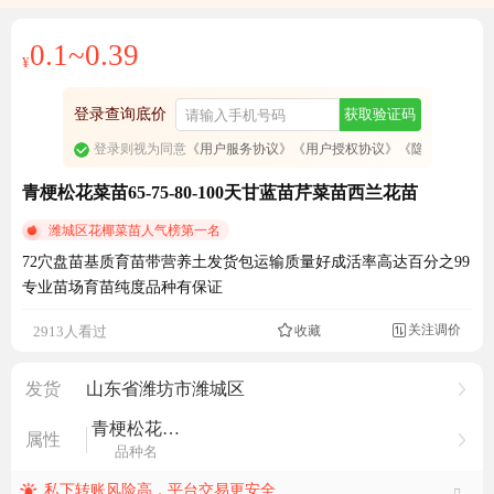
0.1~0.39
¥
登录查询底价
获取验证码
登录则视为同意
《用户服务协议》
《用户授权协议》
《隐私政策》
青梗松花菜苗65-75-80-100天甘蓝苗芹菜苗西兰花苗
潍城区花椰菜苗人气榜第一名
72穴盘苗基质育苗带营养土发货包运输质量好成活率高达百分之99
专业苗场育苗纯度品种有保证
成交2243元
关注调价
2913人看过
收藏

发货
山东省潍坊市潍城区
青梗松花菜苗
属性
品种名
私下转账风险高，平台交易更安全