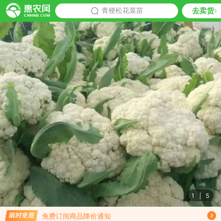
去卖货
批发
青梗松花菜苗
推荐
1
|
5
限时免费订阅青梗松花菜苗行情趋势
免费订阅商品降价通知