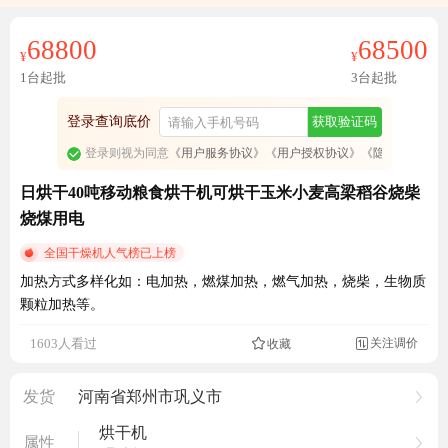
68800
68500
¥
¥
1台起批
3台起批
登录查询底价
获取验证码
登录则视为同意
《用户服务协议》
《用户授权协议》
《隐私政策》
日烘干40吨移动粮食烘干机可烘干玉米小麦高梁稻谷烧柴
烧煤用电
全国干燥机人气榜已上榜
加热方式多样化如：电加热，燃煤加热，燃气加热，烧柴，生物质
颗粒加热等。
关注调价
1603人看过
收藏

发货
河南省郑州市巩义市
烘干机
属性