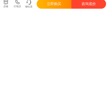
立即购买
咨询底价
如双方多次协商无法达成一致，可申请平台客服介入处
店铺
打电话
聊生意
理。
价格说明
1、
划线价格：
指惠农网平台内经营者建议参考价，并非原价。由
于产品更新时间、行情波动等原因，该价格可能会跟下单时有差
异，仅供购买时参考。
2、
未划线价：
指当前产品的价格，具体成交价格根据商品参加活
动、或使用粮票、优惠券等发生变化，最终以订单结算价格为准。
商品编号：7975355
当前位置：
首页
>
农资农机
>
干燥机
>
烘干机