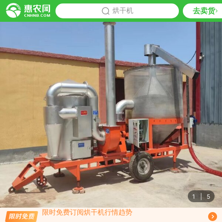
去卖货
批发
烘干机
推荐
1
|
5
限时免费订阅烘干机行情趋势
免费订阅商品降价通知