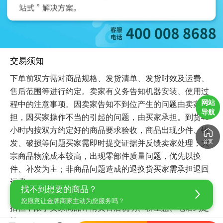
交易须知
下单前双方需对商品规格、发货清单、发货时效及运费、
售后范围等进行约定。卖家有义务告知机器安装、使用过
网站
程中的注意事项。因卖家告知不到位产生的问题由卖家承
导航
担，因买家操作不当的引起的问题，由买家承担。到货48
小时内按双方约定好的商品要求验收，商品出现少件、错
首页
发、破损等问题买家需即时提交证据并反馈卖家处理；大
宗商品物流成本较高，出现零部件质量问题，优先以换
件、补发为主；非商品问题造成的退换货买家需承担退回
运费。

找不到想要的商品？
售后方式另有约定的，以买卖双方约定为准，约定方式包
您愿意让金牌商家主动为您服务吗？
括但不限于卖家商品详情页售后说明、聊生意、电话约定
等。
