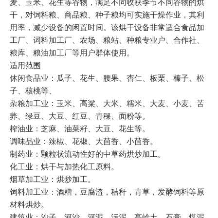
麦、玉米、花生等谷物，满足不同收获季节不同谷物的烘
干，对饲料粮、商品粮、种子粮均可实施干燥作业，其利
用率，减少设备的闲置时间。该烘干设备非常适合食品加
工厂、词料加工厂、农场、粮站、种粮专业户、合作社、
粮库、粮油加工厂等用户群体使用。

适用范围

休闲食品业：瓜子、花生、腰果、杏仁、板栗、榛子、松
子、核桃等、

杂粮加工业：玉米、高粱、大米、糯米、大麦、小麦、苦
荞、绿豆、大豆、红豆、青稞、面粉等。

榨油业：芝麻、油菜籽、大豆、花生等。

调味品业：辣椒、花椒、大茴香、小茴香。

制药业：颗粒状流动性好的中草药烘炒加工。

化工业：烘干与加热化工原料。

烟草加工业：烘炒加工。

饲料加工业：酒糟，豆腐渣，秸秆，青草，发酵饲料等原
材料烘炒。

建筑业：沙子、河沙、河泥，污泥，高岭土，石膏，煤泥