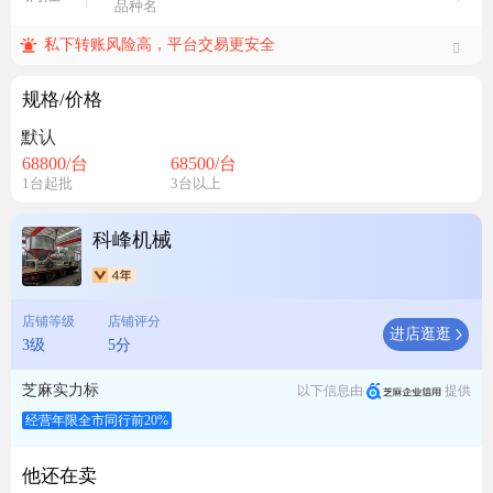
品种名
私下转账风险高，平台交易更安全
规格/价格
默认
68800
/台
68500
/台
1台起批
3台以上
科峰机械
店铺等级
店铺评分
进店逛逛
3级
5分
芝麻实力标
以下信息由
提供
经营年限全市同行前20%
他还在卖