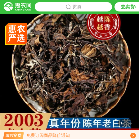
去卖货
批发
贡眉
推荐
1
|
5
限时免费订阅贡眉行情趋势
免费订阅商品降价通知