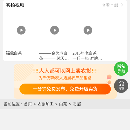
实拍视频
查看全部
福鼎白茶
———金奖老白
2015年老白茶，
茶——— 纯天然
一斤一箱 🍂琥珀
日晒茶，自然陈
汤色裹枣香，温
网站
放，茶气蜜韵十
润入喉，把日子
导航
足，传统工艺 ·
泡得松弛又绵长
自然萎雕·至真至
纯———金
首页
当前位置：
首页
>
农副加工
>
白茶
>
贡眉
新茶还是老茶？
什么年份的？