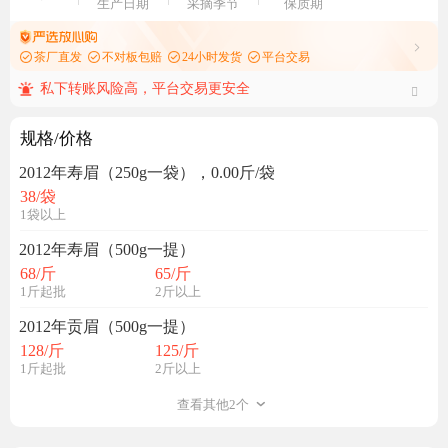
生产日期
采摘季节
保质期
茶厂直发
不对板包赔
24小时发货
平台交易
私下转账风险高，平台交易更安全
规格/价格
2012年寿眉（250g一袋），0.00斤/袋
38
/袋
1袋以上
2012年寿眉（500g一提）
68
/斤
65
/斤
1斤起批
2斤以上
2012年贡眉（500g一提）
128
/斤
125
/斤
1斤起批
2斤以上
查看其他2个