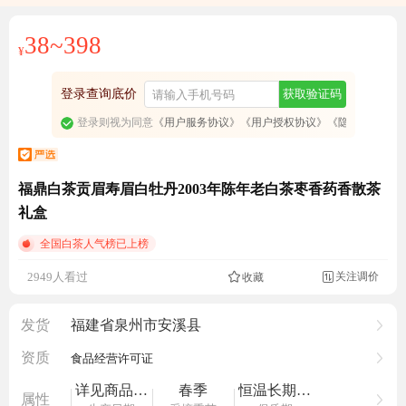
38~398
¥
登录查询底价
获取验证码
登录则视为同意
《用户服务协议》
《用户授权协议》
《隐私政策》
福鼎白茶贡眉寿眉白牡丹2003年陈年老白茶枣香药香散茶
礼盒
全国白茶人气榜已上榜
成交2.1万元
关注调价
2949人看过
收藏

发货
福建省泉州市安溪县
资质
食品经营许可证
详见商品外包装
春季
恒温长期保存
属性