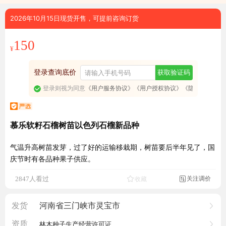
2026年10月15日现货开售，可提前咨询订货
150
¥
登录查询底价
获取验证码
登录则视为同意
《用户服务协议》
《用户授权协议》
《隐私政策》
慕乐软籽石榴树苗以色列石榴新品种
气温升高树苗发芽，过了好的运输移栽期，树苗要后半年见了，国
庆节时有各品种果子供应。
成交6355元
关注调价
2847人看过
收藏

发货
河南省三门峡市灵宝市
资质
林木种子生产经营许可证